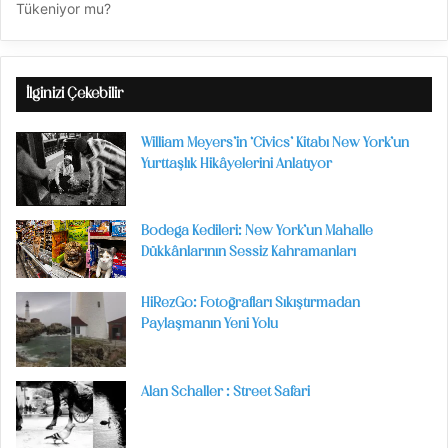
Tükeniyor mu?
İlginizi Çekebilir
William Meyers’in ‘Civics’ Kitabı New York’un
Yurttaşlık Hikâyelerini Anlatıyor
Bodega Kedileri: New York’un Mahalle
Dükkânlarının Sessiz Kahramanları
HiRezGo: Fotoğrafları Sıkıştırmadan
Paylaşmanın Yeni Yolu
Alan Schaller : Street Safari