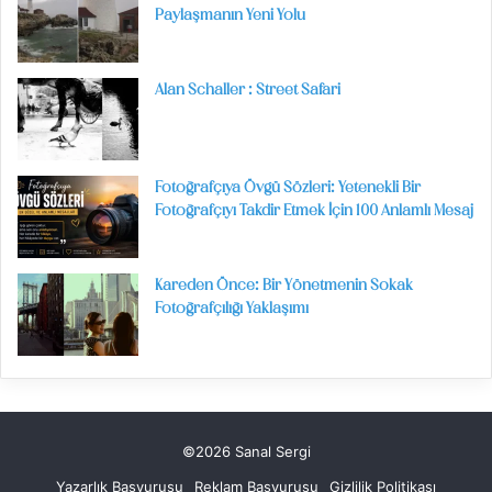
Paylaşmanın Yeni Yolu
Alan Schaller : Street Safari
Fotoğrafçıya Övgü Sözleri: Yetenekli Bir
Fotoğrafçıyı Takdir Etmek İçin 100 Anlamlı Mesaj
Kareden Önce: Bir Yönetmenin Sokak
Fotoğrafçılığı Yaklaşımı
©2026 Sanal Sergi
Yazarlık Başvurusu
Reklam Başvurusu
Gizlilik Politikası