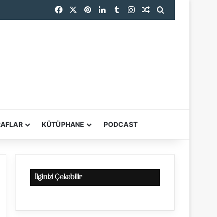
Facebook
X
Pinterest
LinkedIn
Tumblr
Instagram
Rastgele Makale
Arama yap ...
endi
RAFLAR
KÜTÜPHANE
PODCAST
YARDIMCI ARAÇL
İlginizi Çekebilir