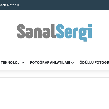
’tan Nefes Kesen Kare: Yalnız Kaya Oluşumu Tüm Ayrıntılarıyla Görüntül
TEKNOLOJİ
FOTOĞRAF ANLATILARI
ÖDÜLLÜ FOTOĞ