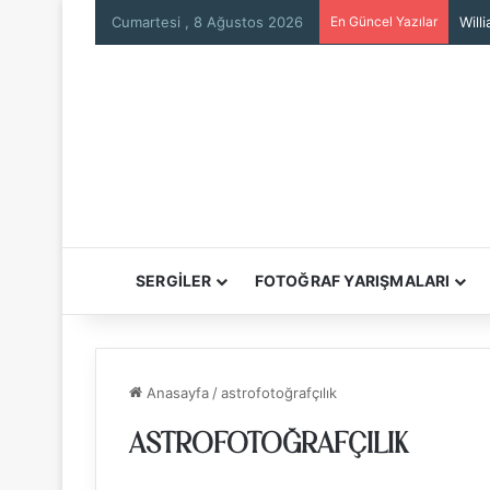
Cumartesi , 8 Ağustos 2026
En Güncel Yazılar
Will
SERGİLER
FOTOĞRAF YARIŞMALARI
Anasayfa
/
astrofotoğrafçılık
ASTROFOTOĞRAFÇILIK