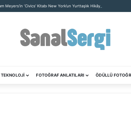
iam Meyers’in ‘Civics’ Kitabı New York’un Yurttaşlık Hikâyelerini Anlatıyor
TEKNOLOJİ
FOTOĞRAF ANLATILARI
ÖDÜLLÜ FOTOĞ