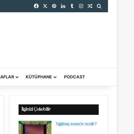
Facebook
X
Pinterest
LinkedIn
Tumblr
Instagram
Rastgele Makale
Arama yap ...
RAFLAR
KÜTÜPHANE
PODCAST
YARDIMCI ARAÇL
İlginizi Çekebilir
Yığılmış sensör nedir?