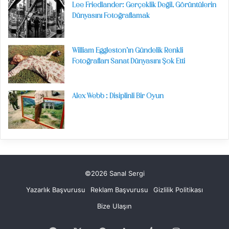
Lee Friedlander: Gerçeklik Değil, Görüntülerin
Dünyasını Fotoğraflamak
William Eggleston’ın Gündelik Renkli
Fotoğrafları Sanat Dünyasını Şok Etti
Alex Webb : Disiplinli Bir Oyun
©2026 Sanal Sergi
Yazarlık Başvurusu
Reklam Başvurusu
Gizlilik Politikası
Bize Ulaşın