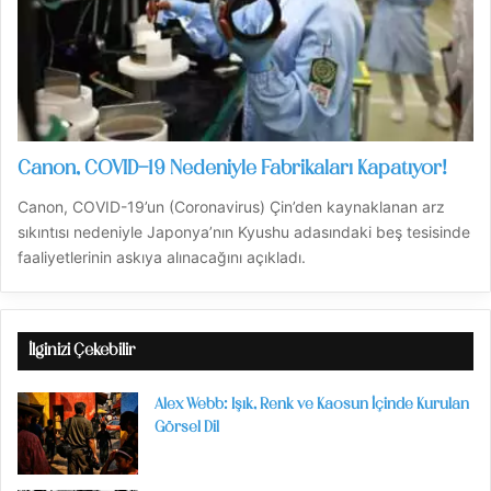
Canon, COVID-19 Nedeniyle Fabrikaları Kapatıyor!
Canon, COVID-19’un (Coronavirus) Çin’den kaynaklanan arz
sıkıntısı nedeniyle Japonya’nın Kyushu adasındaki beş tesisinde
faaliyetlerinin askıya alınacağını açıkladı.
İlginizi Çekebilir
Alex Webb: Işık, Renk ve Kaosun İçinde Kurulan
Görsel Dil