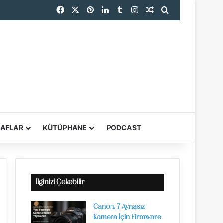
Facebook
X
Pinterest
LinkedIn
Tumblr
Instagram
Rastgele Makale
Arama yap ...
RAFLAR
KÜTÜPHANE
PODCAST
YARDIMCI ARAÇL
İlginizi Çekebilir
Canon, 7 Aynasız
Kamera İçin Firmware