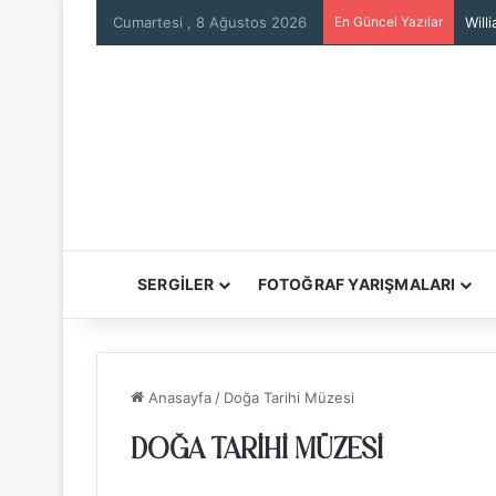
Cumartesi , 8 Ağustos 2026
En Güncel Yazılar
Will
SERGİLER
FOTOĞRAF YARIŞMALARI
Anasayfa
/
Doğa Tarihi Müzesi
DOĞA TARIHI MÜZESI