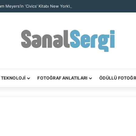
iam Meyers’in ‘Civics’ Kitabı New York’un Yurttaşlık Hikâyelerini Anlatıyor
TEKNOLOJİ
FOTOĞRAF ANLATILARI
ÖDÜLLÜ FOTOĞ