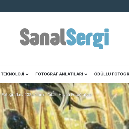
TEKNOLOJİ
FOTOĞRAF ANLATILARI
ÖDÜLLÜ FOTOĞ
n Fotoğraflar
/
2024 Yılının Yaban Hayatı Fotoğrafçısı