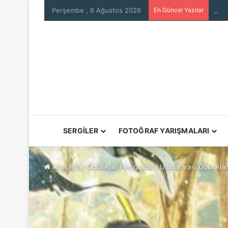
Perşembe , 6 Ağustos 2026
En Güncel Yazılar
SERGİLER
FOTOĞRAF YARIŞMALARI
Anasayfa
/
Ödül Alan Fotoğraflar
/
Uluslararası Ödül Ala