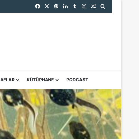
Facebook
X
Pinterest
LinkedIn
Tumblr
Instagram
Rastgele Makale
Arama yap ...
Engelli Hakları Mücadelesini İçeriden Fotoğraflayan Keith Armstrong’un Arşivi Nihayet Gün Yüzüne Çıktı
YARDIMCI ARAÇL
RAFLAR
KÜTÜPHANE
PODCAST