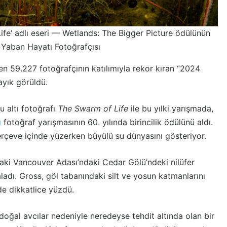
fe’ adlı eseri — Wetlands: The Bigger Picture ödülünün
ın Yaban Hayatı Fotoğrafçısı
n 59.227 fotoğrafçının katılımıyla rekor kıran “2024
ayık görüldü.
u altı fotoğrafı
The Swarm of Life
ile bu yılki yarışmada,
ı
fotoğraf yarışmasının 60. yılında birincilik ödülünü aldı.
erçeve içinde yüzerken büyülü su dünyasını gösteriyor.
daki Vancouver Adası’ndaki Cedar Gölü’ndeki nilüfer
adı. Gross, göl tabanındaki silt ve yosun katmanlarını
e dikkatlice yüzdü.
 doğal avcılar nedeniyle neredeyse tehdit altında olan bir