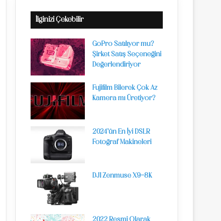
İlginizi Çekebilir
GoPro Satılıyor mu?
Şirket Satış Seçeneğini
Değerlendiriyor
Fujifilm Bilerek Çok Az
Kamera mı Üretiyor?
2024’ün En İyi DSLR
Fotoğraf Makineleri
DJI Zenmuse X9-8K
2022 Resmi Olarak