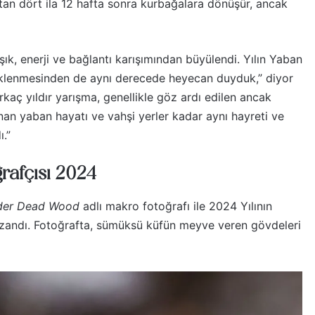
tan dört ila 12 hafta sonra kurbağalara dönüşür, ancak
ışık, enerji ve bağlantı karışımından büyülendi. Yılın Yaban
n eklenmesinden de aynı derecede heyecan duyduk,” diyor
kaç yıldır yarışma, genellikle göz ardı edilen ancak
nan yaban hayatı ve vahşi yerler kadar aynı hayreti ve
ı.”
ğrafçısı 2024
Under Dead Wood
adlı makro fotoğrafı ile 2024 Yılının
zandı. Fotoğrafta, sümüksü küfün meyve veren gövdeleri