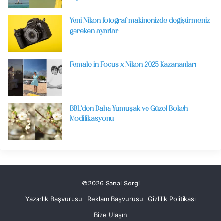
Yeni Nikon fotoğraf makinenizde değiştirmeniz
gereken ayarlar
Female in Focus x Nikon 2025 Kazananları
BBL’den Daha Yumuşak ve Güzel Bokeh
Modifikasyonu
©2026 Sanal Sergi
Yazarlık Başvurusu
Reklam Başvurusu
Gizlilik Politikası
Bize Ulaşın