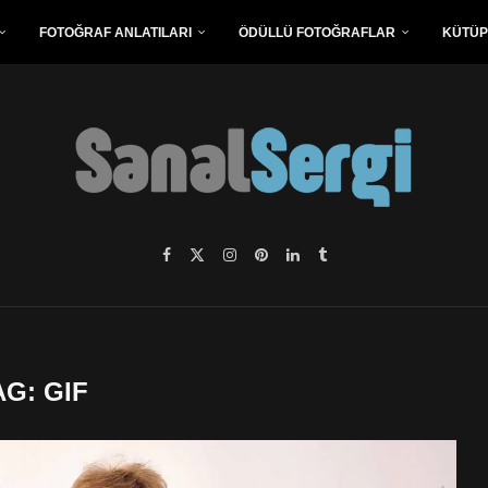
FOTOĞRAF ANLATILARI
ÖDÜLLÜ FOTOĞRAFLAR
KÜTÜ
AG:
GIF