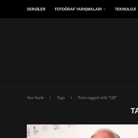
SERGİLER
FOTOĞRAF YARIŞMALARI
TEKNOLOJİ
Ana Sayfa
Tags
Posts tagged with "GIF"
T