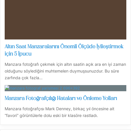
Altın Saat Manzaralarını Önemli Ölçüde İyileştirmek
için 5 İpucu
Manzara fotoğrafı çekmek için altın saatin açık ara en iyi zaman
olduğunu söylediğini muhtemelen duymuşsunuzdur. Bu süre
zarfında çok fazla…
Manzara Fotoğrafçılığı Hataları ve Önleme Yolları
Manzara fotoğrafçısı Mark Denney, birkaç yıl öncesine ait
“favori” görüntülerle dolu eski bir klasöre rastladı.