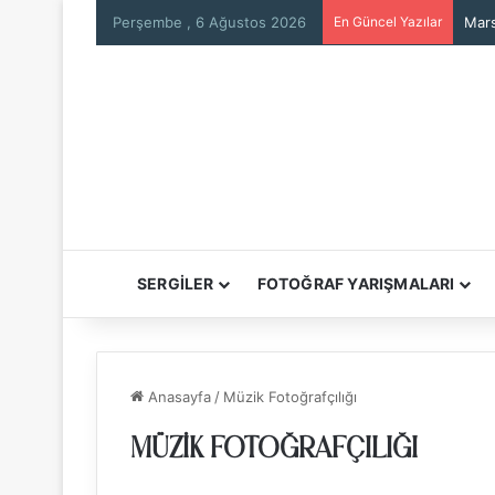
Perşembe , 6 Ağustos 2026
En Güncel Yazılar
Mars
SERGİLER
FOTOĞRAF YARIŞMALARI
Anasayfa
/
Müzik Fotoğrafçılığı
MÜZIK FOTOĞRAFÇILIĞI