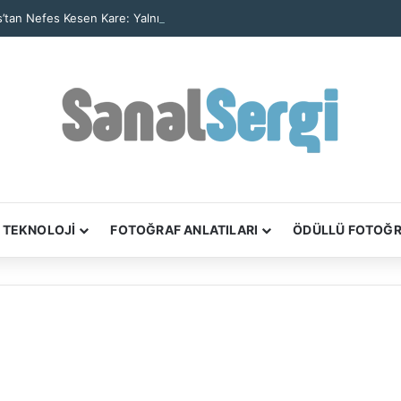
’tan Nefes Kesen Kare: Yalnız Kaya Oluşumu Tüm Ayrıntılarıyla Görüntül
TEKNOLOJİ
FOTOĞRAF ANLATILARI
ÖDÜLLÜ FOTOĞ