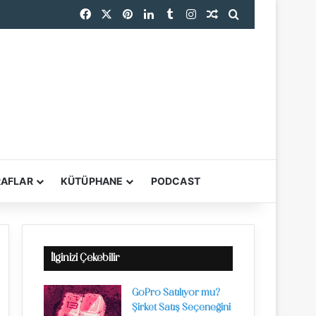
Facebook
X
Pinterest
LinkedIn
Tumblr
Instagram
Rastgele Makale
Arama yap ...
endi
RAFLAR
KÜTÜPHANE
PODCAST
YARDIMCI ARAÇL
İlginizi Çekebilir
GoPro Satılıyor mu?
Şirket Satış Seçeneğini