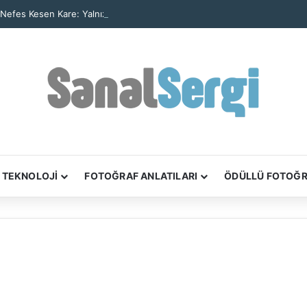
 Nefes Kesen Kare: Yalnız Kaya Oluşumu Tüm Ayrıntılarıyla Görüntülendi
TEKNOLOJİ
FOTOĞRAF ANLATILARI
ÖDÜLLÜ FOTOĞ