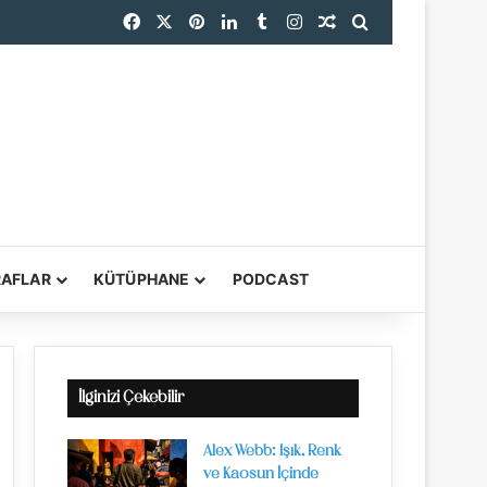
Facebook
X
Pinterest
LinkedIn
Tumblr
Instagram
Rastgele Makale
Arama yap ...
RAFLAR
KÜTÜPHANE
PODCAST
YARDIMCI ARAÇL
İlginizi Çekebilir
Alex Webb: Işık, Renk
ve Kaosun İçinde