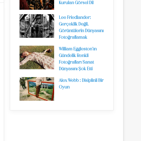
Kurulan Görsel Dil
Lee Friedlander:
Gerçeklik Değil,
Görüntülerin Dünyasını
Fotoğraflamak
William Eggleston’ın
Gündelik Renkli
Fotoğrafları Sanat
Dünyasını Şok Etti
Alex Webb : Disiplinli Bir
Oyun