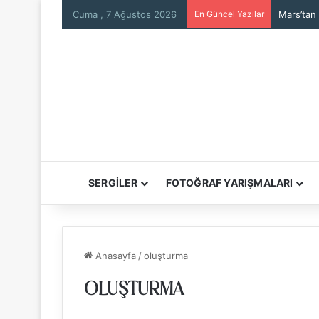
Cuma , 7 Ağustos 2026
En Güncel Yazılar
Mars’tan
SERGİLER
FOTOĞRAF YARIŞMALARI
Anasayfa
/
oluşturma
OLUŞTURMA