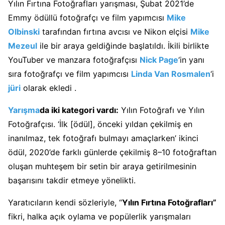
Yılın Fırtına Fotoğrafları yarışması, Şubat 2021’de
Emmy ödüllü fotoğrafçı ve film yapımcısı
Mike
Olbinski
tarafından fırtına avcısı ve Nikon elçisi
Mike
Mezeu
l
ile bir araya geldiğinde başlatıldı. İkili birlikte
YouTuber ve manzara fotoğrafçısı
Nick Page
‘in yanı
sıra fotoğrafçı ve film yapımcısı
Linda Van Rosmalen
‘i
jüri
olarak ekledi .
Yarışma
da iki kategori vardı:
Yılın Fotoğrafı ve Yılın
Fotoğrafçısı. ‘İlk [ödül], önceki yıldan çekilmiş en
inanılmaz, tek fotoğrafı bulmayı amaçlarken’ ikinci
ödül, 2020’de farklı günlerde çekilmiş 8–10 fotoğraftan
oluşan muhteşem bir setin bir araya getirilmesinin
başarısını takdir etmeye yönelikti.
Yaratıcıların kendi sözleriyle, “
Yılın Fırtına Fotoğrafları”
fikri, halka açık oylama ve popülerlik yarışmaları