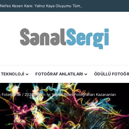
 Nefes Kesen Kare: Yalnız Kaya Oluşumu Tüm Ayrıntılarıyla Görüntülendi
TEKNOLOJİ
FOTOĞRAF ANLATILARI
ÖDÜLLÜ FOTOĞ
n Fotoğraflar
/
2020’nin En İyi Yaşam Bilimi Fotoğrafları Kazananları