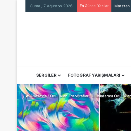
Cuma , 7 Ağustos 2026
En Güncel Yazılar
Mars’tan
SERGİLER
FOTOĞRAF YARIŞMALARI
Anasayfa
/
Ödül Alan Fotoğraflar
/
Uluslararası Ödül Ala