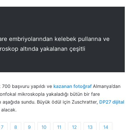
are embriyolarından kelebek pullarına ve
kroskop altında yakalanan çeşitli
ık 700 başvuru yapıldı ve
kazanan fotoğraf
Almanya’dan
 konfokal mikroskopla yakaladığı bütün bir fare
ı aşağıda sundu. Büyük ödül için Zuschratter,
DP27 dijital
alacak.
7
8
9
10
11
12
13
14