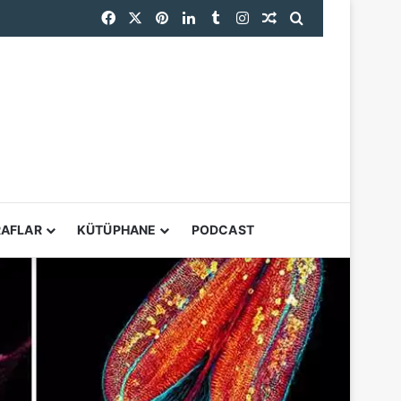
Facebook
X
Pinterest
LinkedIn
Tumblr
Instagram
Rastgele Makale
Arama yap ...
YARDIMCI ARAÇL
RAFLAR
KÜTÜPHANE
PODCAST