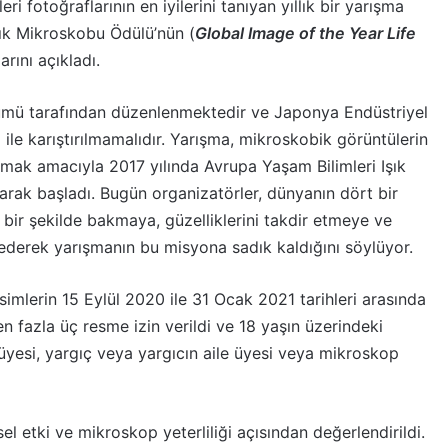
 fotoğraflarının en iyilerini tanıyan yıllık bir yarışma
şık Mikroskobu Ödülü’nün (
Global Image of the Year Life
arını açıkladı.
ümü tarafından düzenlenmektedir ve Japonya Endüstriyel
 ile karıştırılmamalıdır. Yarışma, mikroskobik görüntülerin
mak amacıyla 2017 yılında Avrupa Yaşam Bilimleri Işık
rak başladı. Bugün organizatörler, dünyanın dört bir
i bir şekilde bakmaya, güzelliklerini takdir etmeye ve
ederek yarışmanın bu misyona sadık kaldığını söylüyor.
simlerin 15 Eylül 2020 ile 31 Ocak 2021 tarihleri ​​arasında
n fazla üç resme izin verildi ve 18 yaşın üzerindeki
e üyesi, yargıç veya yargıcın aile üyesi veya mikroskop
sel etki ve mikroskop yeterliliği açısından değerlendirildi.