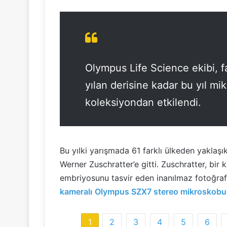
Olympus Life Science ekibi, f
yılan derisine kadar bu yıl mi
koleksiyondan etkilendi.
Bu yılki yarışmada 61 farklı ülkeden yaklaş
Werner Zuschratter’e gitti. Zuschratter, bir
embriyosunu tasvir eden inanılmaz fotoğraf
kameralı
Olympus SZX7 stereo mikroskobu
1
2
3
4
5
6