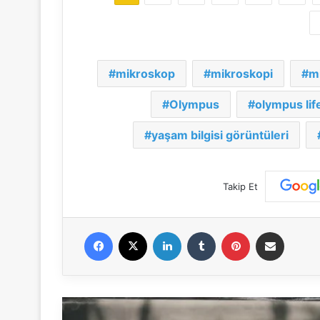
mikroskop
mikroskopi
mi
Olympus
olympus lif
yaşam bilgisi görüntüleri
Takip Et
Facebook
X
LinkedIn
Tumblr
Pinterest
E-Posta ile paylaş