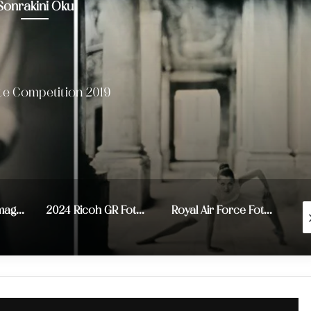
Sonrakini Oku
Illume Image Quest 2023
2024 Ricoh GR Fotoğraf Festivali
Royal Air Force Fotoğraf Yarışması’nın kazanan fotoğrafları
Geleneksel 12. Mobil Fotoğrafçılık Ödülleri