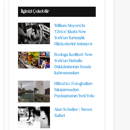
İlginizi Çekebilir
William Meyers’in
‘Civics’ Kitabı New
York’un Yurttaşlık
Hikâyelerini Anlatıyor
Bodega Kedileri: New
York’un Mahalle
Dükkânlarının Sessiz
Kahramanları
HiRezGo: Fotoğrafları
Sıkıştırmadan
Paylaşmanın Yeni Yolu
Alan Schaller : Street
Safari