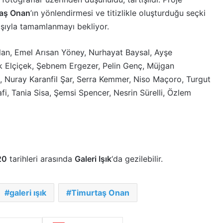
aş Onan
’ın yönlendirmesi ve titizlikle oluşturduğu seçki
kışıyla tamamlanmayı bekliyor.
an, Emel Arısan Yöney, Nurhayat Baysal, Ayşe
k Elçiçek, Şebnem Ergezer, Pelin Genç, Müjgan
 Nuray Karanfil Şar, Serra Kemmer, Niso Maçoro, Turgut
afi, Tania Sisa, Şemsi Spencer, Nesrin Sürelli, Özlem
20
tarihleri arasında
Galeri Işık
‘da gezilebilir.
galeri ışık
Timurtaş Onan