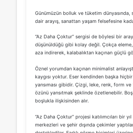
Günümüzün bolluk ve tüketim dünyasında, s
dair arayış, sanattan yaşam felsefesine kada
“Az Daha Çoktur” sergisi de böylesi bir aray
düşünüldüğü gibi kolay değil. Çokça eleme, 
aza indirerek, kalabalıktan kaçınan güçlü g
Öznel yorumdan kaçınan minimalist anlayışt
kaygısı yoktur. Eser kendinden başka hiçbir 
yansıması gibidir. Çizgi, leke, renk, form ve 
özünü yansıtmak şeklinde özetlenebilir. Boş
boşlukla ilişkisinden alır.
“Az Daha Çoktur” projesi katılımcıları bir yıl
merkezleri ve şehir dışında çekimler yaptılar.
desteklediler. Farklı görme biçimleri üzerine