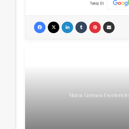
Takip Et
Facebook
X
LinkedIn
Tumblr
Pinterest
E-Posta ile paylaş
Murat Germen Eserleriyle