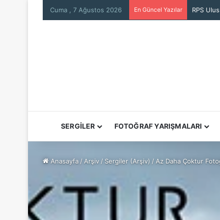
Cuma , 7 Ağustos 2026
En Güncel Yazılar
SERGİLER
FOTOĞRAF YARIŞMALARI
Anasayfa
/
Arşiv
/
Sergiler (Arşiv)
/
Az Daha Çoktur Fotoğ