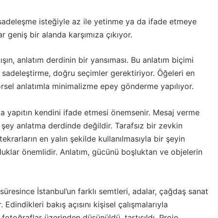
adeleşme isteğiyle az ile yetinme ya da ifade etmeye
r geniş bir alanda karşımıza çıkıyor.
ışın, anlatım derdinin bir yansıması. Bu anlatım biçimi
sadeleştirme, doğru seçimler gerektiriyor. Öğeleri en
örsel anlatımla minimalizme epey gönderme yapılıyor.
a yapıtın kendini ifade etmesi önemsenir. Mesaj verme
şey anlatma derdinde değildir. Tarafsız bir zevkin
tekrarların en yalın şekilde kullanılmasıyla bir şeyin
luklar önemlidir. Anlatım, gücünü boşluktan ve objelerin
 süresince İstanbul’un farklı semtleri, adalar, çağdaş sanat
 Edindikleri bakış açısını kişisel çalışmalarıyla
 fotoğraflar üzerinden düşünüldü, tartışıldı. Proje