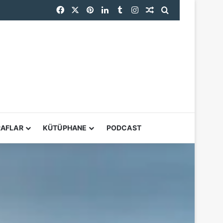
Facebook
X
Pinterest
LinkedIn
Tumblr
Instagram
Rastgele Makale
Arama yap ...
RPS Uluslararası Fotoğraf Sergisi 167. Yılında Dünyanın Dört Bir Yanından Fotoğrafçıları Buluşturuyor
YARDIMCI ARAÇL
RAFLAR
KÜTÜPHANE
PODCAST