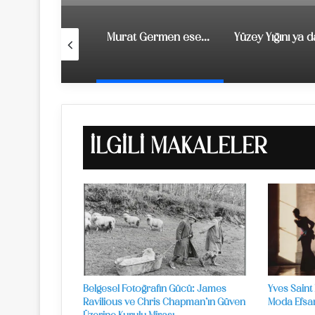
Ali Kabaş’ın 8. Kişisel Fotoğraf Sergisi
Murat Germen eserleriyle Sakıp Sabancı Mardin Kent Müzesi’nde
İLGILI MAKALELER
Belgesel Fotoğrafın Gücü: James
Yves Saint
Ravilious ve Chris Chapman’ın Güven
Moda Efsan