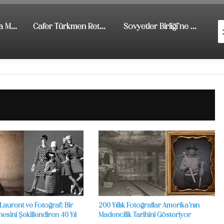
Yüzey Yığını ya da Maden Dağı – Furkan Temir Sergisi
Cafer Türkmen Retrospektif Fotoğraf Sergisi
Sovyetler Birliği’ne bugünden bakmak: ‘İmgesel Diplomasi’
 Laurent ve Fotoğraf: Bir
200 Yıllık Fotoğraflar Amerika’nın
esini Şekillendiren 40 Yıl
Madencilik Tarihini Gösteriyor