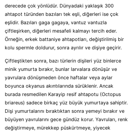
derecede çok yönlüdür. Dünyadaki yaklaşık 300
ahtapot türünden bazıları tek eşli, diğerleri ise çok
eşlidir. Bazıları gaga gagaya, vantuz vantuzla
çiftleşirken, diğerleri mesafeli kalmayı tercih eder.
Örneğin, erkek battaniye ahtapotları, değiştirilmiş bir
kolu spermle doldurur, sonra ayrılır ve dişiye geçirir.
Çiftleştikten sonra, bazı türlerin dişileri yüz binlerce
minik yumurta bırakır, bunlar larvalara dönüşür ve
yavrulara dönüşmeden önce haftalar veya aylar
boyunca okyanus akıntılarında sürüklenir. Ancak
burada resmedilen Karayip resif ahtapotu (Octopus
briareus) sadece birkaç yüz büyük yumurtaya sahiptir.
Dişi yumurtalarını bıraktıktan sonra yemeyi bırakır ve
büyüyen yavrularını gece gündüz korur. Yavruları, renk
değiştirmeye, mürekkep püskürtmeye, yiyecek