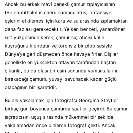
Ancak bu erkek mavi benekli çamur zıplayıcısının
(Boleophthalmus caeruleomaculatus) potansiyel
eşlerini etkilemesi için kara ve su arasında zıplamaktan
daha fazlası gerekecektir. Yelken benzeri, yanardöner
sırt yüzgecini dikerek, çamur sıçratıcısı kalın
kuyruğunu kıpırdatır ve törensiz bir plop sesiyle
Dünya’ya geri düşmeden önce havaya fırlar. Dişiler
genellikle en yüksekten atlayan tarafından baştan
çıkarılır, bu da olası bir eşin sonunda yumurtalarını
bırakacağı çamurlu yuvayı savunacak kadar güçlü
olacağının bir işaretidir.
Bu anı yakalamak için fotoğrafçı Georgina Steytler
birkaç gün boyunca çamurda saatler geçirdi. Bu çamur
sıçratıcısını uçuş sırasında mükemmel bir şekilde
yakalamadan önce binlerce fotoğraf çekti. Ancak