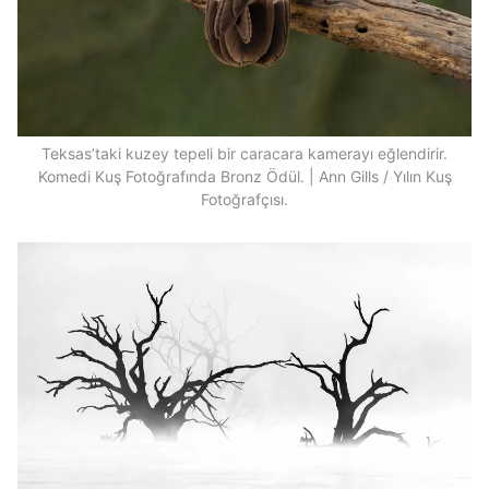
Teksas’taki kuzey tepeli bir caracara kamerayı eğlendirir.
Komedi Kuş Fotoğrafında Bronz Ödül. | Ann Gills / Yılın Kuş
Fotoğrafçısı.