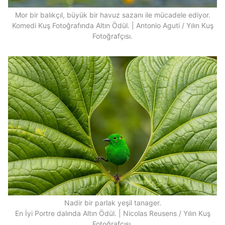
Mor bir balıkçıl, büyük bir havuz sazanı ile mücadele ediyor.
Komedi Kuş Fotoğrafında Altın Ödül. | Antonio Aguti / Yılın Kuş
Fotoğrafçısı.
Nadir bir parlak yeşil tanager.
En İyi Portre dalında Altın Ödül. | Nicolas Reusens / Yılın Kuş
Fotoğrafçısı.