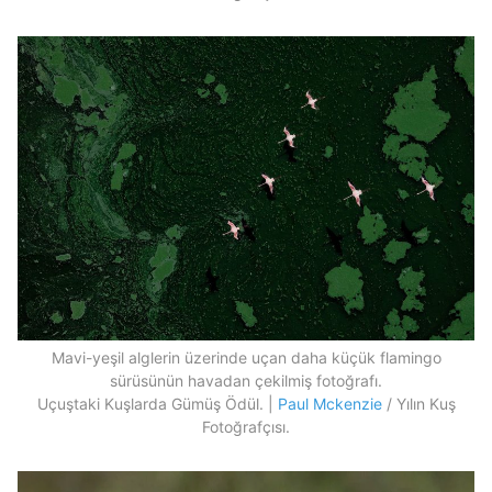
Mavi-yeşil alglerin üzerinde uçan daha küçük flamingo
sürüsünün havadan çekilmiş fotoğrafı.
Uçuştaki Kuşlarda Gümüş Ödül. |
Paul Mckenzie
/ Yılın Kuş
Fotoğrafçısı.