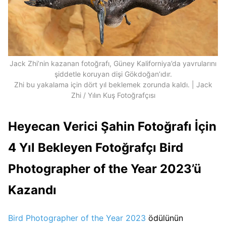
Jack Zhi’nin kazanan fotoğrafı, Güney Kaliforniya’da yavrularını
şiddetle koruyan dişi Gökdoğan’ıdır.
Zhi bu yakalama için dört yıl beklemek zorunda kaldı. | Jack
Zhi / Yılın Kuş Fotoğrafçısı
Heyecan Verici Şahin Fotoğrafı İçin
4 Yıl Bekleyen Fotoğrafçı Bird
Photographer of the Year 2023’ü
Kazandı
Bird Photographer of the Year 2023
ödülünün