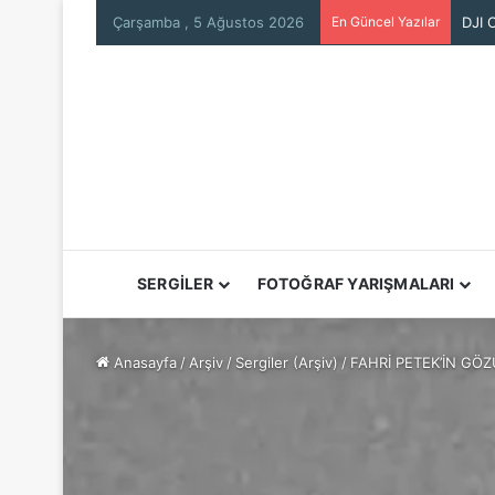
Çarşamba , 5 Ağustos 2026
En Güncel Yazılar
Sara
SERGİLER
FOTOĞRAF YARIŞMALARI
Anasayfa
/
Arşiv
/
Sergiler (Arşiv)
/
FAHRİ PETEK’İN GÖ