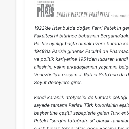
1922’de İstanbul’da doğan Fahri Petek’in gen
Fakültesi’ni bitirince babasının Bergama’da
Partisi üyeliği başta olmak üzere burada kar
1949’da Paris’e giderek Faculté de Pharmac
ve politik kariyerine 1951’den itibaren kend
ailesinin, yakın arkadaşlarının yaşamını b
Venezüella’lı ressam J. Rafael Soto’nun da des
Soyut deneylere girer.
Kendi karanlık atölyesini de kurarak çektiği
sayede tamamı Paris’li Türk kolonisinin eşsiz
başkentine çeşitli sebeplerle gelen Türk ente
Petek’i “sürgün fotoğrafçısı” olarak tanımla
siyah beyaz fotoğraflar, göçü yaşama biçimi