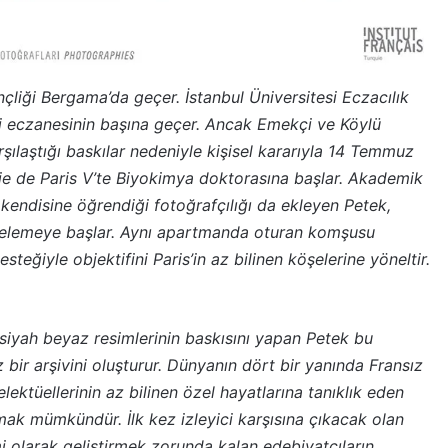
çliği Bergama’da geçer. İstanbul Üniversitesi Eczacılık
ki eczanesinin başına geçer. Ancak Emekçi ve Köylü
şılaştığı baskılar nedeniyle kişisel kararıyla 14 Temmuz
ie de Paris V’te Biyokimya doktorasına başlar. Akademik
i kendisine öğrendiği fotoğrafçılığı da ekleyen Petek,
elgelemeye başlar. Aynı apartmanda oturan komşusu
teğiyle objektifini Paris’in az bilinen köşelerine yöneltir.
 siyah beyaz resimlerinin baskısını yapan Petek bu
 bir arşivini oluşturur. Dünyanın dört bir yanında Fransız
lektüellerinin az bilinen özel hayatlarına tanıklık eden
mak mümkündür. İlk kez izleyici karşısına çıkacak olan
 olarak geliştirmek zorunda kalan edebiyatçıların,