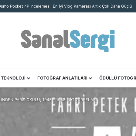
 Bennett, Müebbet Hükümlüsü Kadınları 10 Yıl Boyunca Belgeledi
TEKNOLOJİ
FOTOĞRAF ANLATILARI
ÖDÜLLÜ FOTOĞ
ZÜNDEN PARİS OKULU; 1945 – 1968 FOTOĞRAFLARI