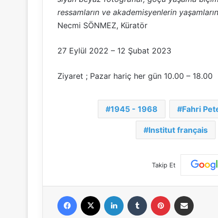
ressamların ve akademisyenlerin yaşamlarına
Necmi SÖNMEZ, Küratör
27 Eylül 2022 – 12 Şubat 2023
Ziyaret ; Pazar hariç her gün 10.00 – 18.00
1945 - 1968
Fahri Pet
Institut français
Takip Et
Facebook
X
LinkedIn
Tumblr
Pinterest
E-Posta ile paylaş