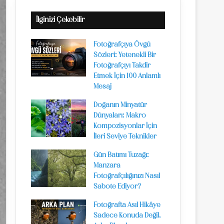
İlginizi Çekebilir
Fotoğrafçıya Övgü
Sözleri: Yetenekli Bir
Fotoğrafçıyı Takdir
Etmek İçin 100 Anlamlı
Mesaj
Doğanın Minyatür
Dünyaları: Makro
Kompozisyonlar İçin
İleri Seviye Teknikler
Gün Batımı Tuzağı:
Manzara
Fotoğrafçılığınızı Nasıl
Sabote Ediyor?
Fotoğrafta Asıl Hikâye
Sadece Konuda Değil,