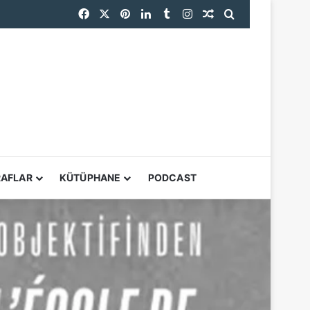
Facebook
X
Pinterest
LinkedIn
Tumblr
Instagram
Rastgele Makale
Arama yap ...
YARDIMCI ARAÇL
RAFLAR
KÜTÜPHANE
PODCAST