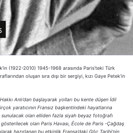
tek’in (1922-2010) 1945-1968 arasında Paris’teki Türk
aflarından oluşan sıra dışı bir sergiyi, kızı Gaye Petek’in
Hakkı Anlı’dan başlayarak yolları bu kente düşen İdil
birçok yaratıcının Fransız başkentindeki hayatlarına
re sunulacak olan elliden fazla siyah beyaz fotoğrafı
gösterilecek olan Paris Havası, École de Paris -Çağdaş
larak hazırlanan bu etkinlik Fransa’daki Göç Tarihi’nin