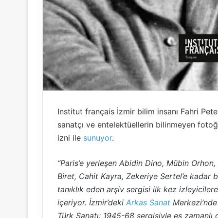
Institut français İzmir bilim insanı Fahri Pe
sanatçı ve entelektüellerin bilinmeyen fotoğr
izni ile
sunuyor
.
“Paris’e yerleşen Abidin Dino, Mübin Orhon, 
Biret, Cahit Kayra, Zekeriye Sertel’e kadar 
tanıklık eden arşiv sergisi ilk kez izleyicile
içeriyor. İzmir’deki
Arkas Sanat
Merkezi’nde 
Türk Sanatı: 1945-68 sergisiyle eş zamanlı o