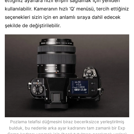
ettiğiniz ayarlara hızlı erişim sağlamak için yeniden
kullanılabilir. Kameranın hızlı ‘Q’ menüsü, tercih ettiğiniz
seçenekleri sizin için en anlamlı sıraya dahil edecek
şekilde de değiştirilebilir.
Pozlama telafisi düğmesini biraz beceriksizce yerleştirilmiş
bulduk, bu nedenle arka ayar kadranını tam zamanlı bir Exp