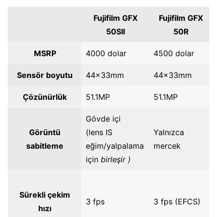
Fujifilm GFX
Fujifilm GFX
50SII
50R
MSRP
4000 dolar
4500 dolar
Sensör boyutu
44x33mm
44x33mm
Çözünürlük
51.1MP
51.1MP
Gövde içi
Görüntü
(lens IS
Yalnızca
sabitleme
eğim/yalpalama
mercek
için
birleşir )
Sürekli çekim
3 fps
3 fps (EFCS)
hızı