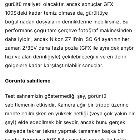
gürültü maliyeti olacaktır, ancak sonuçlar GFX
100S’deki kadar temiz olmasa da, gürültüye
boğulmadan dosyaların derinliklerine inebilirsiniz. Bu
performans çoğu tam çerçeve fotoğraf makinesinden
daha iyidir , ancak Nikon Z7 II’nin ISO 64 ayarının her
zaman 2/3EV daha fazla pozla (GFX ile aynı deklanşör
hızı ve alan derinliğiyle) çekilebileceğini ve en derin
gölgelere kadar karşılaştırılabilir sonuçlar.
Görüntü sabitleme
Test sahnemizin göstermediği şey, görüntü
sabitlemenin etkisidir. Kamera ağır bir tripod üzerine
monte edilmişken en yüksek netliği (veya çok yakın bir
şeyi) elde edebilmek bir şeydir, ancak bunu gerçek
dünyada tekrar tekrar yapmak tamamen başka bir
şeydir.
Tripodsuz
50S II ile seyahat ederek üç hafta