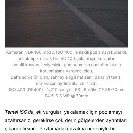
Kameranın DR400 modu, ISO 400 ile ilişkili pozlamayı kullandı,
ancak tipik olarak bir ISO 100 çekimi için kullanılan
amplifikasyon seviyesiyle, gün batımının önemli anlarının
korunmasına yardımcı oldu.
Daha sonra ön plan, sahneyle ilgili hafızamı daha iyi temsil
etmesi için aydınlatıldı ve ısıtıldı.
ISO 400 (DR400) | 1/210 saniye | F8 | Fujifilm GF 35-70mm
F4.5-5.6 WR @ 70mm
Temel ISO’da, ek
vurguları yakalamak için pozlamayı
azaltırsanız, gerekirse çok derin gölgelerden ayrıntıları
çıkarabilirsiniz. Pozlamadaki azalma nedeniyle bir