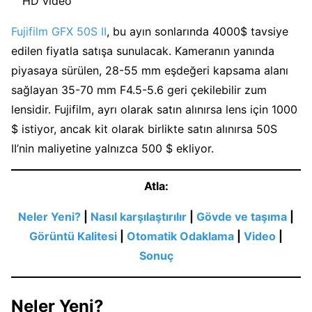
HD video
Fujifilm GFX 50S II
, bu ayın sonlarında 4000$ tavsiye
edilen fiyatla satışa sunulacak. Kameranın yanında
piyasaya sürülen, 28-55 mm eşdeğeri kapsama alanı
sağlayan 35-70 mm F4.5-5.6 geri çekilebilir zum
lensidir. Fujifilm, ayrı olarak satın alınırsa lens için 1000
$ istiyor, ancak kit olarak birlikte satın alınırsa 50S
II’nin maliyetine yalnızca 500 $ ekliyor.
Atla:
Neler Yeni?
|
Nasıl karşılaştırılır
|
Gövde ve taşıma
|
Görüntü Kalitesi
|
Otomatik Odaklama
|
Video
|
Sonuç
Neler Yeni?