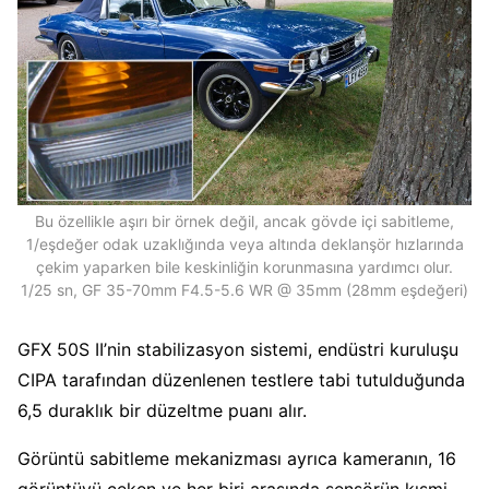
Bu özellikle aşırı bir örnek değil, ancak gövde içi sabitleme,
1/eşdeğer odak uzaklığında veya altında deklanşör hızlarında
çekim yaparken bile keskinliğin korunmasına yardımcı olur.
1/25 sn, GF 35-70mm F4.5-5.6 WR @ 35mm (28mm eşdeğeri)
GFX 50S II’nin stabilizasyon sistemi, endüstri kuruluşu
CIPA tarafından düzenlenen testlere tabi tutulduğunda
6,5 ​​duraklık bir düzeltme puanı alır.
Görüntü sabitleme mekanizması ayrıca kameranın, 16
görüntüyü çeken ve her biri arasında sensörün kısmi