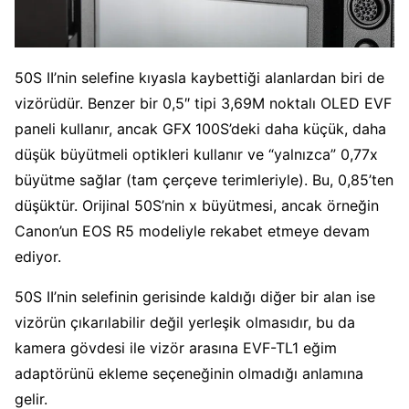
50S II’nin selefine kıyasla kaybettiği alanlardan biri de
vizörüdür. Benzer bir 0,5″ tipi 3,69M noktalı OLED EVF
paneli kullanır, ancak GFX 100S’deki daha küçük, daha
düşük büyütmeli optikleri kullanır ve “yalnızca” 0,77x
büyütme sağlar (tam çerçeve terimleriyle). Bu, 0,85’ten
düşüktür. Orijinal 50S’nin x büyütmesi, ancak örneğin
Canon’un EOS R5 modeliyle rekabet etmeye devam
ediyor.
50S II’nin selefinin gerisinde kaldığı diğer bir alan ise
vizörün çıkarılabilir değil yerleşik olmasıdır, bu da
kamera gövdesi ile vizör arasına EVF-TL1 eğim
adaptörünü ekleme seçeneğinin olmadığı anlamına
gelir.