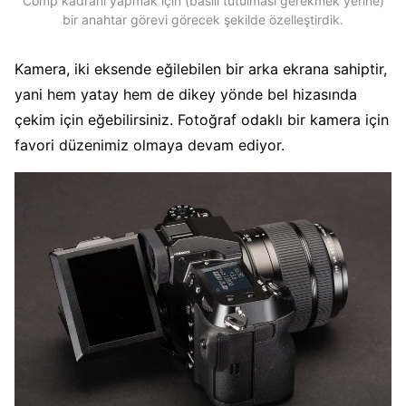
Comp kadranı yapmak için (basılı tutulması gerekmek yerine)
bir anahtar görevi görecek şekilde özelleştirdik.
Kamera, iki eksende eğilebilen bir arka ekrana sahiptir,
yani hem yatay hem de dikey yönde bel hizasında
çekim için eğebilirsiniz. Fotoğraf odaklı bir kamera için
favori düzenimiz olmaya devam ediyor.