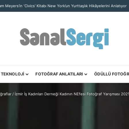
iam Meyers’in ‘Civics’ Kitabı New York’un Yurttaşlık Hikâyelerini Anlatıyor
TEKNOLOJİ
FOTOĞRAF ANLATILARI
ÖDÜLLÜ FOTOĞ
ğraflar
/
İzmir İş Kadınları Derneği Kadının NEfesi Fotoğraf Yarışması 202