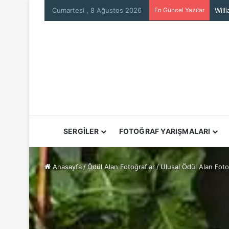
Cumartesi , 8 Ağustos 2026
En Güncel Yazılar
Will
SERGİLER
FOTOĞRAF YARIŞMALARI
Anasayfa
/
Ödül Alan Fotoğraflar
/
Ulusal Ödül Alan Foto