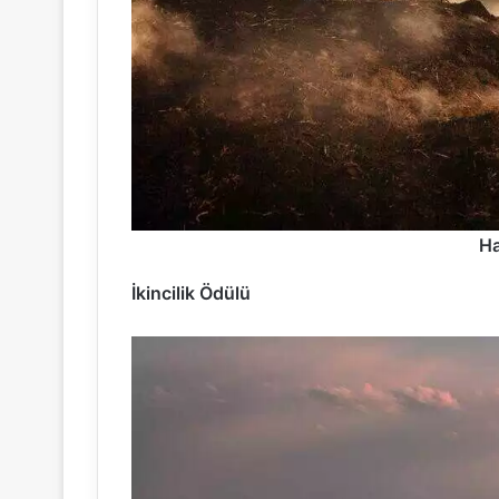
Ha
İkincilik Ödülü