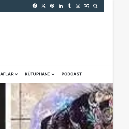
Facebook
X
Pinterest
LinkedIn
Tumblr
Instagram
Rastgele Makale
Arama yap ...
YARDIMCI ARAÇL
RAFLAR
KÜTÜPHANE
PODCAST
1