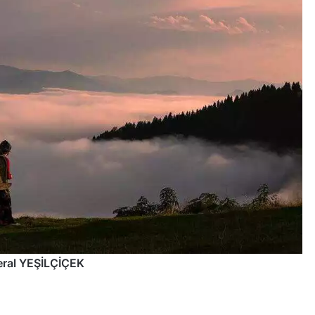
ral YEŞİLÇİÇEK