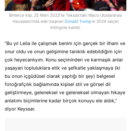
Binlerce kişi, 25 Mart 2023’te Teksas’taki Waco Uluslararası
Havaalanı’nda eski başkan
Donald Trump
‘ın 2024 seçim
mitingine katıldı.
“Bu yıl Leila ile çalışmak benim için gerçek bir ilham ve
onur oldu ve onun gelişimine tanıklık edebildiğim için
çok heyecanlıyım. Konu seçiminden ve karmaşık anlar
yaşayan topluluklara etik ve şefkatle yaklaşmaya (ki
bu onun içgüdüsel olarak yaptığı bir şey) belgesel
fotoğrafçılık bağlamında kişisel stil ve görsel dil
geliştirmeye, geleneksel ve geleneksel olmayan hikaye
anlatımı biçimlerine kadar birçok konuyu ele aldık,”
diyor Keyssar.