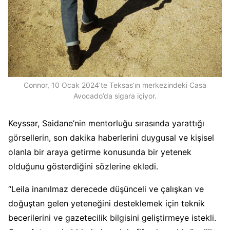
Connor, 10 Ocak 2024’te Teksas’ın merkezindeki Casa
Avocado’da sigara içiyor.
Keyssar, Saidane’nin mentorluğu sırasında yarattığı
görsellerin, son dakika haberlerini duygusal ve kişisel
olanla bir araya getirme konusunda bir yetenek
olduğunu gösterdiğini sözlerine ekledi.
“Leila inanılmaz derecede düşünceli ve çalışkan ve
doğuştan gelen yeteneğini desteklemek için teknik
becerilerini ve gazetecilik bilgisini geliştirmeye istekli.