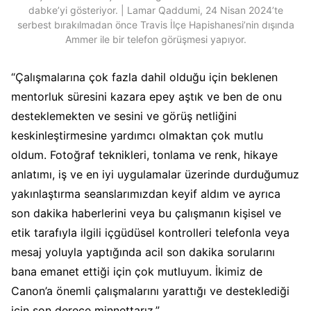
dabke’yi gösteriyor. | Lamar Qaddumi, 24 Nisan 2024’te
serbest bırakılmadan önce Travis İlçe Hapishanesi’nin dışında
Ammer ile bir telefon görüşmesi yapıyor.
“Çalışmalarına çok fazla dahil olduğu için beklenen
mentorluk süresini kazara epey aştık ve ben de onu
desteklemekten ve sesini ve görüş netliğini
keskinleştirmesine yardımcı olmaktan çok mutlu
oldum. Fotoğraf teknikleri, tonlama ve renk, hikaye
anlatımı, iş ve en iyi uygulamalar üzerinde durduğumuz
yakınlaştırma seanslarımızdan keyif aldım ve ayrıca
son dakika haberlerini veya bu çalışmanın kişisel ve
etik tarafıyla ilgili içgüdüsel kontrolleri telefonla veya
mesaj yoluyla yaptığında acil son dakika sorularını
bana emanet ettiği için çok mutluyum. İkimiz de
Canon’a önemli çalışmalarını yarattığı ve desteklediği
için son derece minnettarız.”