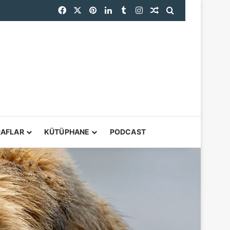
Facebook
X
Pinterest
LinkedIn
Tumblr
Instagram
Rastgele Makale
Arama yap ...
YARDIMCI ARAÇL
RAFLAR
KÜTÜPHANE
PODCAST