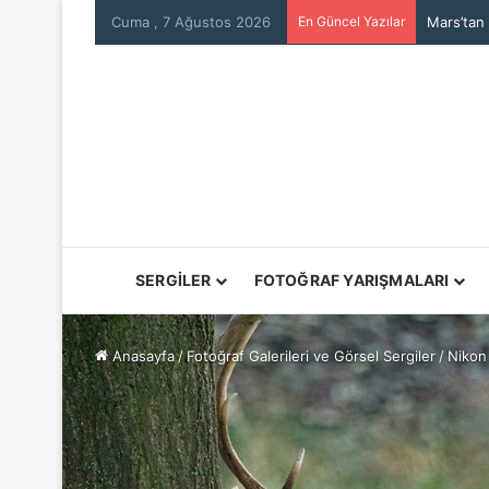
Cuma , 7 Ağustos 2026
En Güncel Yazılar
Mars’tan
SERGİLER
FOTOĞRAF YARIŞMALARI
Anasayfa
/
Fotoğraf Galerileri ve Görsel Sergiler
/
Nikon