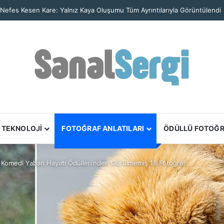
 Nefes Kesen Kare: Yalnız Kaya Oluşumu Tüm Ayrıntılarıyla Görüntülendi
TEKNOLOJİ
FOTOĞRAF ANLATILARI
ÖDÜLLÜ FOTOĞ
 Komedi Yaban Hayatı Ödülleri’nden Görülmemiş 18 Fotoğraf