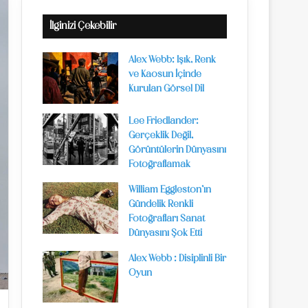
İlginizi Çekebilir
Alex Webb: Işık, Renk
ve Kaosun İçinde
Kurulan Görsel Dil
Lee Friedlander:
Gerçeklik Değil,
Görüntülerin Dünyasını
Fotoğraflamak
William Eggleston’ın
Gündelik Renkli
Fotoğrafları Sanat
Dünyasını Şok Etti
Alex Webb : Disiplinli Bir
Oyun