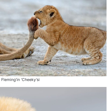
 Fleming’in ‘Cheeky’si