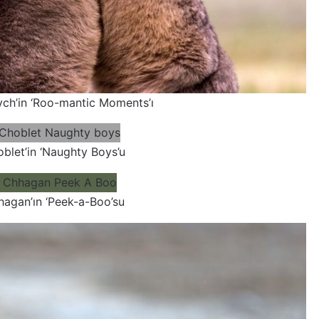
ch’in ‘Roo-mantic Moments’ı
oblet’in ‘Naughty Boys’u
agan’ın ‘Peek-a-Boo’su