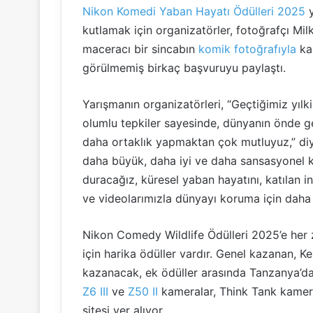
Nikon Komedi Yaban Hayatı Ödülleri 2025
y
kutlamak için organizatörler, fotoğrafçı Mil
maceracı bir sincabın
komik fotoğrafıyla
ka
görülmemiş birkaç başvuruyu paylaştı.
Yarışmanın organizatörleri, “Geçtiğimiz yılk
olumlu tepkiler sayesinde, dünyanın önde ge
daha ortaklık yapmaktan çok mutluyuz,” diy
daha büyük, daha iyi ve daha sansasyonel k
duracağız, küresel yaban hayatını, katılan 
ve videolarımızla dünyayı koruma için daha
Nikon Comedy Wildlife Ödülleri 2025’e her z
için harika ödüller vardır. Genel kazanan, K
kazanacak, ek ödüller arasında Tanzanya’d
Z6 III
ve
Z50 II
kameralar, Think Tank kamera
sitesi yer alıyor.