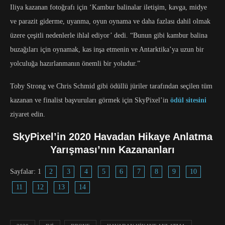
Iliya kazanan fotoğrafı için ‘Kambur balinalar iletişim, kavga, midye
ve parazit giderme, uyanma, oyun oynama ve daha fazlası dahil olmak
üzere çeşitli nedenlerle ihlal ediyor’ dedi. “Bunun gibi kambur balina
buzağıları için oynamak, kas inşa etmenin ve Antarktika’ya uzun bir
yolculuğa hazırlanmanın önemli bir yoludur.”
Toby Strong ve Chris Schmid gibi ödüllü jüriler tarafından seçilen tüm
kazanan ve finalist başvuruları görmek için SkyPixel’in
ödül sitesini
ziyaret edin.
SkyPixel’in 2020 Havadan Hikaye Anlatma
Yarışması’nın Kazananları
Sayfalar:
1
2
3
4
5
6
7
8
9
10
11
12
13
14