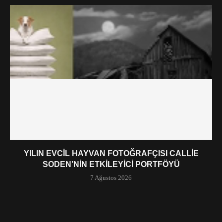
YILIN EVCIL HAYVAN FOTOĞRAFÇISI CALLIE
SODEN’NIN ETKILEYICI PORTFÖYÜ
7 Ağustos 2026