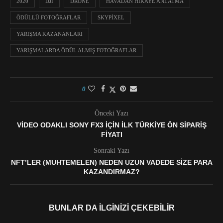
2020
DJI
DRONE
HAVADAN HIKAYE ANLATMA
ÖDÜLLÜ FOTOĞRAFLAR
SKYPIXEL
YARIŞMA KAZANANLARI
YARIŞMALARDA ÖDÜL ALMIŞ FOTOĞRAFLAR
0
Önceki Yazı
VIDEO ODAKLI SONY FX3 IÇIN ILK TÜRKIYE ÖN SIPARIŞ
FIYATI
Sonraki Yazı
NFT’LER (MUHTEMELEN) NEDEN UZUN VADEDE SIZE PARA
KAZANDIRMAZ?
BUNLAR DA İLGINIZI ÇEKEBILIR