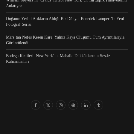
William Meyers’in ‘Civics’ Kitabı New York’un Yurttaşlık Hikâyelerini
Anlatıyor
Doğanın Yerini Atıkların Aldığı Bir Dünya: Benedek Lampert’in Yeni
Fotoğraf Serisi
Mars’tan Nefes Kesen Kare: Yalnız Kaya Oluşumu Tüm Ayrıntılarıyla
Görüntülendi
Bodega Kedileri: New York’un Mahalle Dükkânlarının Sessiz
Kahramanları