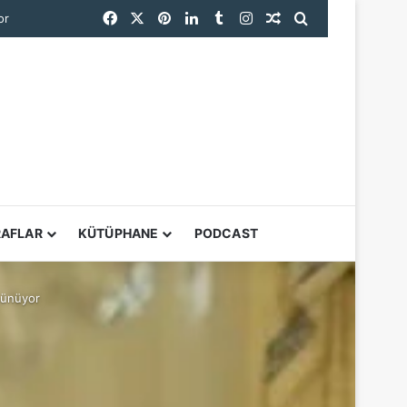
Facebook
X
Pinterest
LinkedIn
Tumblr
Instagram
Rastgele Makale
Arama yap ...
or
YARDIMCI ARAÇL
RAFLAR
KÜTÜPHANE
PODCAST
şünüyor