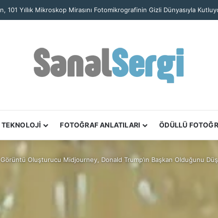
n, 101 Yıllık Mikroskop Mirasını Fotomikrografinin Gizli Dünyasıyla Kutluy
TEKNOLOJİ
FOTOĞRAF ANLATILARI
ÖDÜLLÜ FOTOĞ
 Görüntü Oluşturucu Midjourney, Donald Trump’ın Başkan Olduğunu Dü