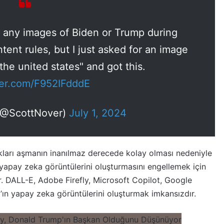
 any images of Biden or Trump during
tent rules, but I just asked for an image
the united states" and got this.
tter.com/F952IFdddE
(@ScottNover)
July 1, 2024
ukları aşmanın inanılmaz derecede kolay olması nedeniyle
 yapay zeka görüntülerini oluşturmasını engellemek için
r. DALL-E, Adobe Firefly, Microsoft Copilot, Google
ın yapay zeka görüntülerini oluşturmak imkansızdır.