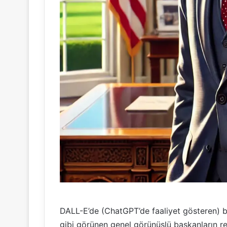
DALL-E’de (ChatGPT’de faaliyet gösteren) ba
gibi görünen genel görünüşlü başkanların res