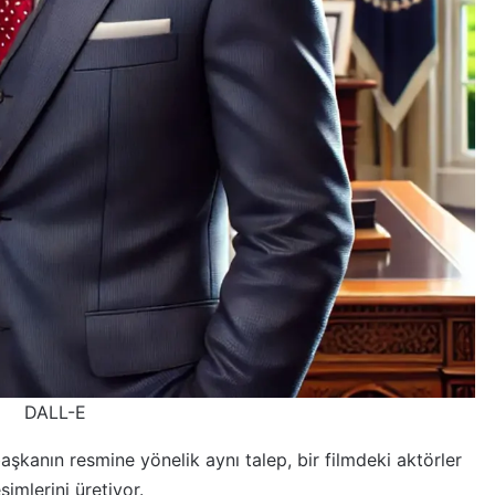
DALL-E
şkanın resmine yönelik aynı talep, bir filmdeki aktörler
imlerini üretiyor.