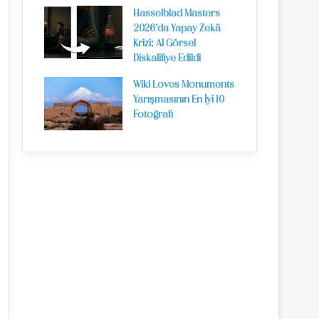
Hasselblad Masters
2026’da Yapay Zekâ
Krizi: AI Görsel
Diskalifiye Edildi
Wiki Loves Monuments
Yarışmasının En İyi 10
Fotoğrafı