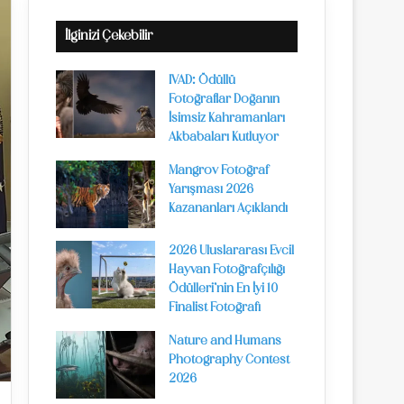
İlginizi Çekebilir
IVAD: Ödüllü
Fotoğraflar Doğanın
İsimsiz Kahramanları
Akbabaları Kutluyor
Mangrov Fotoğraf
Yarışması 2026
Kazananları Açıklandı
2026 Uluslararası Evcil
Hayvan Fotoğrafçılığı
Ödülleri’nin En İyi 10
Finalist Fotoğrafı
Nature and Humans
Photography Contest
2026