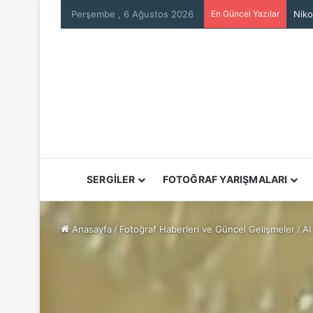
Perşembe , 6 Ağustos 2026
En Güncel Yazılar
Niko
SERGİLER
FOTOĞRAF YARIŞMALARI
Anasayfa
/
Fotoğraf Haberleri ve Güncel Gelişmeler
/
AI