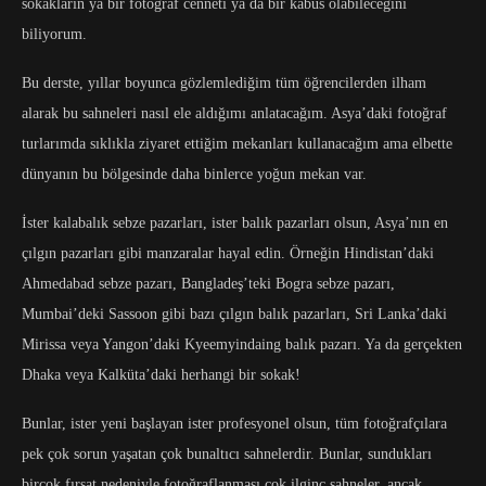
sokakların ya bir fotoğraf cenneti ya da bir kabus olabileceğini
biliyorum.
Bu derste, yıllar boyunca gözlemlediğim tüm öğrencilerden ilham
alarak bu sahneleri nasıl ele aldığımı anlatacağım. Asya’daki fotoğraf
turlarımda sıklıkla ziyaret ettiğim mekanları kullanacağım ama elbette
dünyanın bu bölgesinde daha binlerce yoğun mekan var.
İster kalabalık sebze pazarları, ister balık pazarları olsun, Asya’nın en
çılgın pazarları gibi manzaralar hayal edin. Örneğin Hindistan’daki
Ahmedabad sebze pazarı, Bangladeş’teki Bogra sebze pazarı,
Mumbai’deki Sassoon gibi bazı çılgın balık pazarları, Sri Lanka’daki
Mirissa veya Yangon’daki Kyeemyindaing balık pazarı. Ya da gerçekten
Dhaka veya Kalküta’daki herhangi bir sokak!
Bunlar, ister yeni başlayan ister profesyonel olsun, tüm fotoğrafçılara
pek çok sorun yaşatan çok bunaltıcı sahnelerdir. Bunlar, sundukları
birçok fırsat nedeniyle fotoğraflanması çok ilginç sahneler, ancak