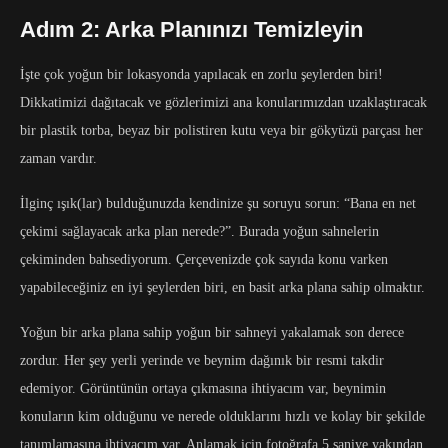
Adım 2: Arka Planınızı Temizleyin
İşte çok yoğun bir lokasyonda yapılacak en zorlu şeylerden biri!
Dikkatimizi dağıtacak ve gözlerimizi ana konularımızdan uzaklaştıracak
bir plastik torba, beyaz bir polistiren kutu veya bir gökyüzü parçası her
zaman vardır.
İlginç ışık(lar) bulduğunuzda kendinize şu soruyu sorun: “Bana en net
çekimi sağlayacak arka plan nerede?”. Burada yoğun sahnelerin
çekiminden bahsediyorum. Çerçevenizde çok sayıda konu varken
yapabileceğiniz en iyi şeylerden biri, en basit arka plana sahip olmaktır.
Yoğun bir arka plana sahip yoğun bir sahneyi yakalamak son derece
zordur. Her şey yerli yerinde ve beynim dağınık bir resmi takdir
edemiyor. Görüntünün ortaya çıkmasına ihtiyacım var, beynimin
konuların kim olduğunu ve nerede olduklarını hızlı ve kolay bir şekilde
tanımlamasına ihtiyacım var. Anlamak için fotoğrafa 5 saniye yakından