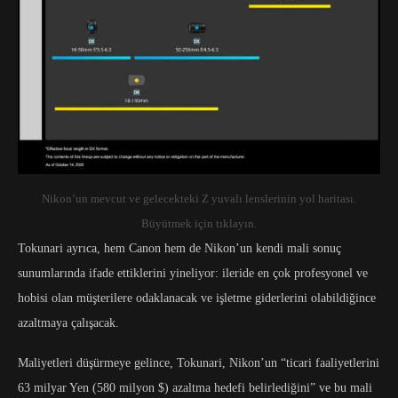
Nikon’un mevcut ve gelecekteki Z yuvalı lenslerinin yol haritası.
Büyütmek için tıklayın.
Tokunari ayrıca, hem Canon hem de Nikon’un kendi mali sonuç
sunumlarında ifade ettiklerini yineliyor: ileride en çok profesyonel ve
hobisi olan müşterilere odaklanacak ve işletme giderlerini olabildiğince
azaltmaya çalışacak.
Maliyetleri düşürmeye gelince, Tokunari, Nikon’un “ticari faaliyetlerini
63 milyar Yen (580 milyon $) azaltma hedefi belirlediğini” ve bu mali