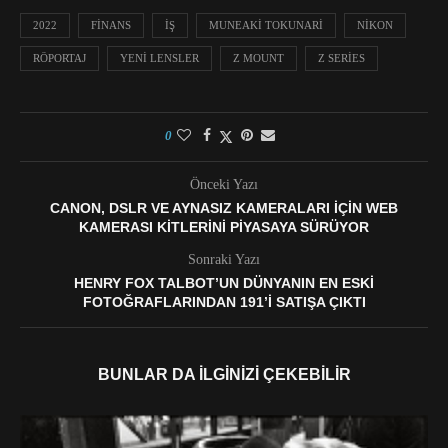
2022
FINANS
IŞ
MUNEAKI TOKUNARI
NIKON
RÖPORTAJ
YENI LENSLER
Z MOUNT
Z SERIES
0
Önceki Yazı
CANON, DSLR VE AYNASIZ KAMERALARI IÇIN WEB
KAMERASI KITLERINI PIYASAYA SÜRÜYOR
Sonraki Yazı
HENRY FOX TALBOT’UN DÜNYANIN EN ESKI
FOTOĞRAFLARINDAN 191’I SATIŞA ÇIKTI
BUNLAR DA İLGINIZI ÇEKEBILIR