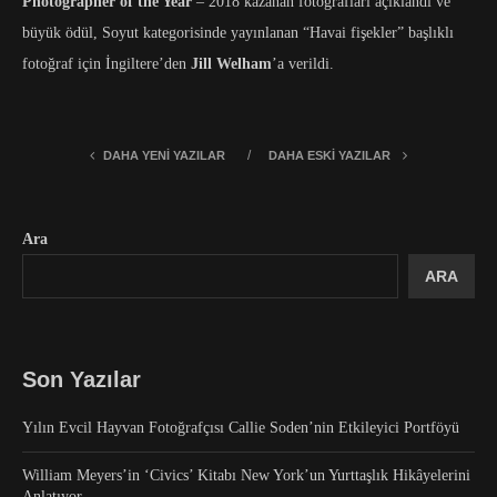
Photographer of the Year
– 2018 kazanan fotoğrafları açıklandı ve
büyük ödül, Soyut kategorisinde yayınlanan “Havai fişekler” başlıklı
fotoğraf için İngiltere’den
Jill Welham
’a verildi.
DAHA YENI YAZILAR
DAHA ESKI YAZILAR
Ara
ARA
Son Yazılar
Yılın Evcil Hayvan Fotoğrafçısı Callie Soden’nin Etkileyici Portföyü
William Meyers’in ‘Civics’ Kitabı New York’un Yurttaşlık Hikâyelerini
Anlatıyor