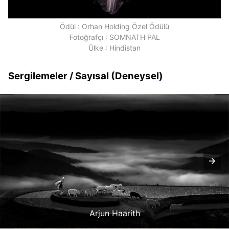
Ödül : Orhan Holding Özel Ödülü
Fotoğrafçı : SOMNATH PAL
Ülke : Hindistan
Sergilemeler / Sayısal (Deneysel)
Arjun Haarith