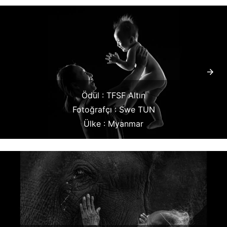
Ödül : TFSF Altın
Fotoğrafçı : Swe TUN
Ülke : Myanmar