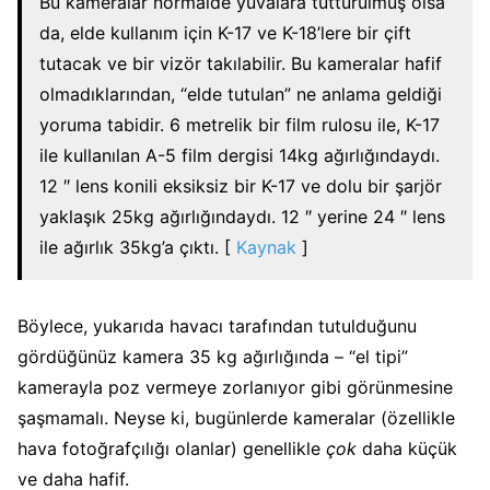
Bu kameralar normalde yuvalara tutturulmuş olsa
da, elde kullanım için K-17 ve K-18’lere bir çift
tutacak ve bir vizör takılabilir. Bu kameralar hafif
olmadıklarından, “elde tutulan” ne anlama geldiği
yoruma tabidir. 6 metrelik bir film rulosu ile, K-17
ile kullanılan A-5 film dergisi 14kg ağırlığındaydı.
12 ″ lens konili eksiksiz bir K-17 ve dolu bir şarjör
yaklaşık 25kg ağırlığındaydı. 12 ″ yerine 24 ″ lens
ile ağırlık 35kg’a çıktı. [
Kaynak
]
Böylece, yukarıda havacı tarafından tutulduğunu
gördüğünüz kamera 35 kg ağırlığında – “el tipi”
kamerayla poz vermeye zorlanıyor gibi görünmesine
şaşmamalı. Neyse ki, bugünlerde kameralar (özellikle
hava fotoğrafçılığı olanlar) genellikle
çok
daha küçük
ve daha hafif.