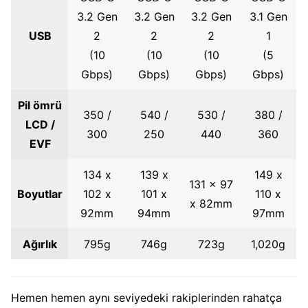
3.2 Gen
3.2 Gen
3.2 Gen
3.1 Gen
USB
2
2
2
1
(10
(10
(10
(5
Gbps)
Gbps)
Gbps)
Gbps)
Pil ömrü
350 /
540 /
530 /
380 /
LCD /
300
250
440
360
EVF
134 x
139 x
149 x
131 x 97
Boyutlar
102 x
101 x
110 x
x 82mm
92mm
94mm
97mm
Ağırlık
795g
746g
723g
1,020g
Hemen hemen aynı seviyedeki rakiplerinden rahatça