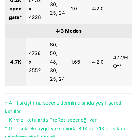
6.2K
6432
30,
open
x
1.0
4:2:0
–
25, 24
gate*
4228
4:3 Modes
60,
4736
50,
422/H
4.7K
x
48,
1.65
4:2:0
Q**
3552
30,
25, 24
– All-I sıkıştırma seçeneklerinin dışında yeşil işaretli
kutular.
– Kırmızı kutularda ProRes seçeneği var.
* Gelecekteki aygıt yazılımında 8.1K ve 7.1K açık kapı