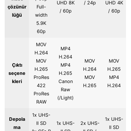
UHD 8K
/ 24p
UHD 4K
çözünür
Full-
/ 60p
/ 60p
lüğü
width
5.9K
60p
MOV
MP4
H.264
H.264
MOV
MOV
MOV
Çıktı
MP4
H.265
H.264
H.265
seçene
H.265
ProRes
MOV
MP4
kleri
Canon
422
H.265
H.264
Raw
ProRes
(/Light)
RAW
1x UHS-
Depola
1x UHS-
II SD
1x UHS-
2x UHS-
ma
II SD