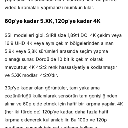
video kırpmaları yapmanızı mümkün kılar.
60p’ye kadar 5.XK, 120p’ye kadar 4K
S5II modelleri gibi, S1RII size 1,89:1 DCI 4K çekim veya
16:9 UHD 4K veya aynı çekim bölgelerinden alınan
5,9K veya 5,8K sürümleri arasında seçim yapma
olanağı sunar. Dördü de 10 bitlik çekim olarak
mevcuttur, 4K 4:2:2 renk hassasiyetiyle kodlanmıştır
ve 5.XK modları 4:2:0’dır.
30p’ye kadar olan görüntüler, tam yakalama
çözünürlüğü kullanılarak sensörün tam genişliğinden
alınır ve 60p elde etmek için hafif bir kırpma yapılır. 4K
(her iki türde de) 120p’ye kadar, daha fazla hafif
kırpma eklenerek kullanılabilir. Bu 100p ve 120p
modlarını sunmak için satır atlama kullanılır.