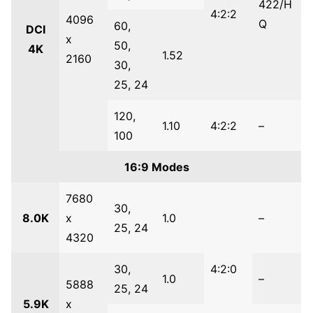
422/H
4:2:2
4096
Q
60,
DCI
x
50,
4K
1.52
2160
30,
25, 24
120,
1.10
4:2:2
–
100
16:9 Modes
7680
30,
8.0K
x
1.0
–
25, 24
4320
30,
4:2:0
1.0
–
5888
25, 24
5.9K
x