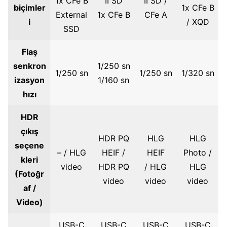
1x CFe B
II SD
II SD /
biçimler
1x CFe B
External
1x CFe B
CFe A
i
/ XQD
SSD
Flaş
senkron
1/250 sn
1/250 sn
1/250 sn
1/320 sn
izasyon
1/160 sn
hızı
HDR
çıkış
HDR PQ
HLG
HLG
seçene
– / HLG
HEIF /
HEIF
Photo /
kleri
video
HDR PQ
/ HLG
HLG
(Fotoğr
video
video
video
af /
Video)
USB-C
USB-C
USB-C
USB-C