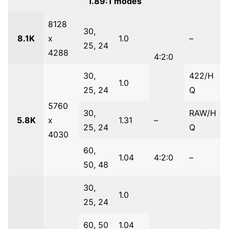
1.89:1 modes
8128
30,
8.1K
x
1.0
–
25, 24
4288
4:2:0
30,
422/H
1.0
25, 24
Q
5760
30,
RAW/H
5.8K
x
1.31
–
25, 24
Q
4030
60,
1.04
4:2:0
–
50, 48
30,
1.0
25, 24
60, 50
1.04