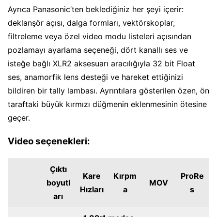
Ayrıca Panasonic’ten beklediğiniz her şeyi içerir:
deklanşör açısı, dalga formları, vektörskoplar,
filtreleme veya özel video modu listeleri açısından
pozlamayı ayarlama seçeneği, dört kanallı ses ve
isteğe bağlı XLR2 aksesuarı aracılığıyla 32 bit Float
ses, anamorfik lens desteği ve hareket ettiğinizi
bildiren bir tally lambası. Ayrıntılara gösterilen özen, ön
taraftaki büyük kırmızı düğmenin eklenmesinin ötesine
geçer.
Video seçenekleri:
Çıktı
Kare
Kırpm
ProRe
boyutl
MOV
Hızları
a
s
arı