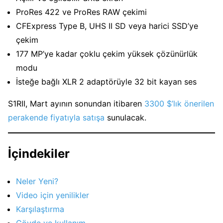
ProRes 422 ve ProRes RAW çekimi
CFExpress Type B, UHS II SD veya harici SSD’ye
çekim
177 MP’ye kadar çoklu çekim yüksek çözünürlük
modu
İsteğe bağlı XLR 2 adaptörüyle 32 bit kayan ses
S1RII, Mart ayının sonundan itibaren
3300 $’lık önerilen
perakende fiyatıyla satışa
sunulacak.
İçindekiler
Neler Yeni?
Video için yenilikler
Karşılaştırma
Gövde ve kullanım