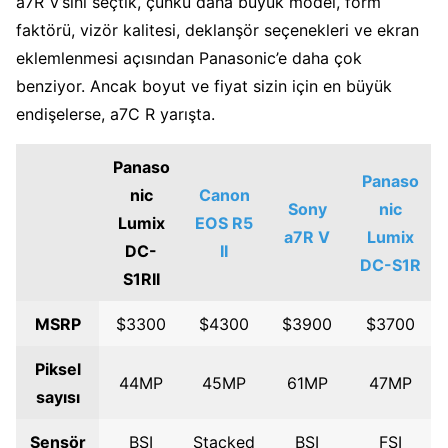
a7R V’sini seçtik, çünkü daha büyük model, form
faktörü, vizör kalitesi, deklanşör seçenekleri ve ekran
eklemlenmesi açısından Panasonic’e daha çok
benziyor. Ancak boyut ve fiyat sizin için en büyük
endişelerse, a7C R yarışta.
Panaso
Panaso
nic
Canon
Sony
nic
Lumix
EOS R5
a7R V
Lumix
DC-
II
DC-S1R
S1RII
MSRP
$3300
$4300
$3900
$3700
Piksel
44MP
45MP
61MP
47MP
sayısı
Sensör
BSI
Stacked
BSI
FSI