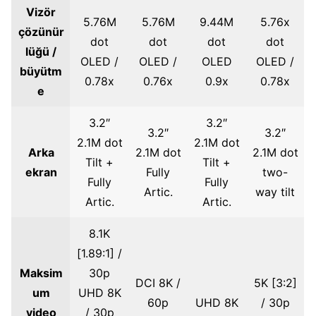
Vizör
5.76M
5.76M
9.44M
5.76x
çözünür
dot
dot
dot
dot
lüğü /
OLED /
OLED /
OLED
OLED /
büyütm
0.78x
0.76x
0.9x
0.78x
e
3.2″
3.2″
3.2″
3.2″
2.1M dot
2.1M dot
Arka
2.1M dot
2.1M dot
Tilt +
Tilt +
ekran
Fully
two-
Fully
Fully
Artic.
way tilt
Artic.
Artic.
8.1K
[1.89:1] /
Maksim
30p
DCI 8K /
5K [3:2]
um
UHD 8K
60p
UHD 8K
/ 30p
video
/ 30p