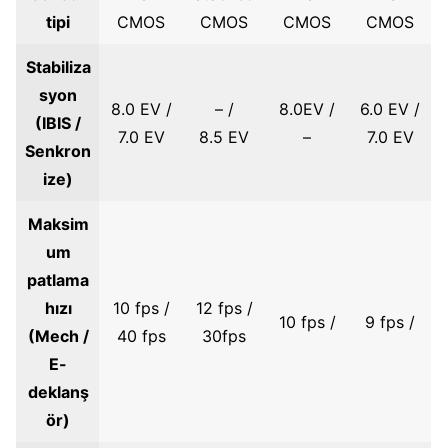
tipi
CMOS
CMOS
CMOS
CMOS
Stabiliza
syon
8.0 EV /
– /
8.0EV /
6.0 EV /
(IBIS /
7.0 EV
8.5 EV
–
7.0 EV
Senkron
ize)
Maksim
um
patlama
hızı
10 fps /
12 fps /
10 fps /
9 fps /
(Mech /
40 fps
30fps
E-
deklanş
ör)