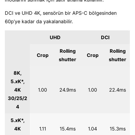
DCI ve UHD 4K, sensörün bir APS-C bölgesinden
60p’ye kadar da yakalanabilir.
UHD
DCI
Rolling
Rolling
Crop
Crop
shutter
shutter
8K,
5.
x
K*,
4K
1.00
24.9ms
1.00
22.4ms
30/25/2
4
5.
x
K*,
4K
1.11
15.4ms
1.04
15.3ms