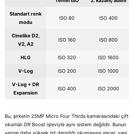
Temel ISO
2. kazanç adımı
Standart renk
ISO 80
ISO 400
modu
Cinelike D2,
ISO 160
ISO 800
V2, A2
HLG
ISO 320
ISO 1600
V-Log
ISO 200
ISO 1000
V-Log + DR
ISO 400
ISO 2000
Expansion
Bu, şirketin 25MP Micro Four Thirds kamerasındaki çift
okumalı DR Boost işleviyle aynı sistem değildir. Bunun
yerine daha yüksek bit derinliği okumasına geçer, yani