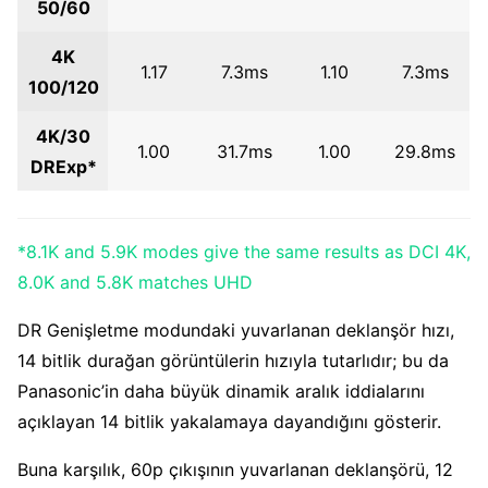
50/60
4K
1.17
7.3ms
1.10
7.3ms
100/120
4K/30
1.00
31.7ms
1.00
29.8ms
DRExp*
*8.1K and 5.9K modes give the same results as DCI 4K,
8.0K and 5.8K matches UHD
DR Genişletme modundaki yuvarlanan deklanşör hızı,
14 bitlik durağan görüntülerin hızıyla tutarlıdır; bu da
Panasonic’in daha büyük dinamik aralık iddialarını
açıklayan 14 bitlik yakalamaya dayandığını gösterir.
Buna karşılık, 60p çıkışının yuvarlanan deklanşörü, 12