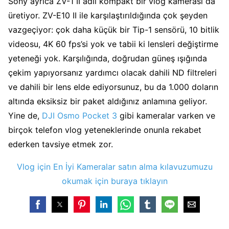
Sony ayrıca ZV-1 II adlı kompakt bir vlog kamerası da
üretiyor. ZV-E10 II ile karşılaştırıldığında çok şeyden
vazgeçiyor: çok daha küçük bir Tip-1 sensörü, 10 bitlik
videosu, 4K 60 fps’si yok ve tabii ki lensleri değiştirme
yeteneği yok. Karşılığında, doğrudan güneş ışığında
çekim yapıyorsanız yardımcı olacak dahili ND filtreleri
ve dahili bir lens elde ediyorsunuz, bu da 1.000 doların
altında eksiksiz bir paket aldığınız anlamına geliyor.
Yine de,
DJI Osmo Pocket 3
gibi kameralar varken ve
birçok telefon vlog yeteneklerinde onunla rekabet
ederken tavsiye etmek zor.
Vlog için En İyi Kameralar satın alma kılavuzumuzu
okumak için buraya tıklayın