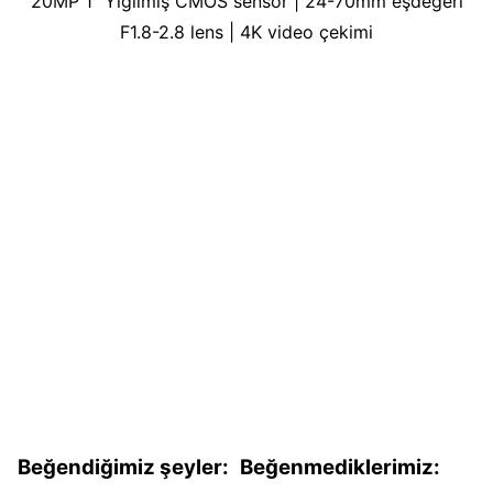
20MP 1″ Yığılmış CMOS sensör | 24-70mm eşdeğeri
F1.8-2.8 lens | 4K video çekimi
Beğendiğimiz şeyler:
Beğenmediklerimiz: