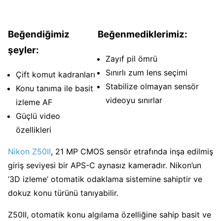
Beğendiğimiz
Beğenmediklerimiz:
şeyler:
Zayıf pil ömrü
Sınırlı zum lens seçimi
Çift komut kadranları
Stabilize olmayan sensör
Konu tanıma ile basit
videoyu sınırlar
izleme AF
Güçlü video
özellikleri
Nikon Z50II
, 21 MP CMOS sensör etrafında inşa edilmiş
giriş seviyesi bir APS-C aynasız kameradır. Nikon’un
‘3D izleme’ otomatik odaklama sistemine sahiptir ve
dokuz konu türünü tanıyabilir.
Z50II, otomatik konu algılama özelliğine sahip basit ve