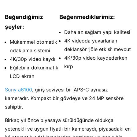
Beğendiğimiz
Beğenmediklerimiz:
şeyler:
Daha az sağlam yapı kalitesi
4K videoda yuvarlanan
Mükemmel otomatik
deklanşör ‘jöle etkisi’ mevcut
odaklama sistemi
4K/30p video kaydederken
4K/30p video kaydı
kırp
Eğilebilir dokunmatik
LCD ekran
Sony a6100
, giriş seviyesi bir APS-C aynasız
kameradır. Kompakt bir gövdeye ve 24 MP sensöre
sahiptir.
Birkaç yıl önce piyasaya sürüldüğünde oldukça
yetenekli ve uygun fiyatlı bir kameraydı, piyasadaki en