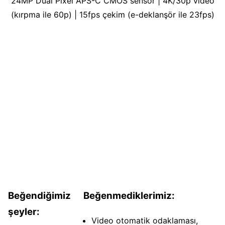
24MP Dual Pixel APS-C CMOS sensör | 4K/30p video
(kırpma ile 60p) | 15fps çekim (e-deklanşör ile 23fps)
Beğendiğimiz
Beğenmediklerimiz:
şeyler:
Video otomatik odaklaması,