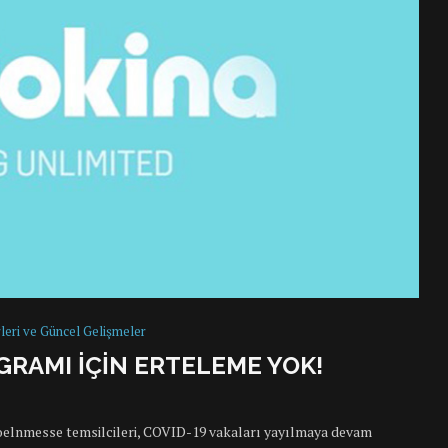
leri ve Güncel Gelişmeler
GRAMI IÇIN ERTELEME YOK!
Koelnmesse temsilcileri, COVID-19 vakaları yayılmaya devam