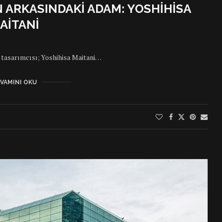
 ARKASINDAKI ADAM: YOSHIHISA
AITANI
 tasarımcısı; Yoshihisa Maitani…
VAMINI OKU