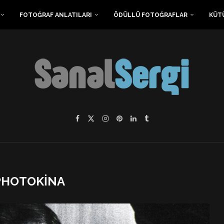
FOTOĞRAF ANLATILARI
ÖDÜLLÜ FOTOĞRAFLAR
KÜT
PHOTOKINA