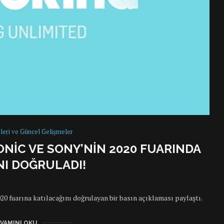
leri ve Güncel Gelişmeler
NIC VE SONY’NIN 2020 FUARINDA
NI DOĞRULADI!
20 fuarına katılacağını doğrulayan bir basın açıklaması paylaştı.
VAMINI OKU