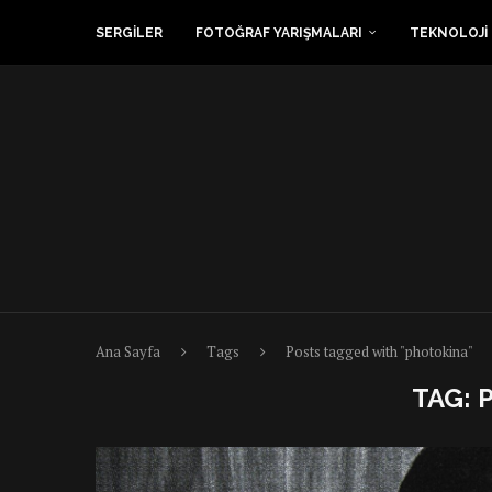
SERGİLER
FOTOĞRAF YARIŞMALARI
TEKNOLOJİ
Ana Sayfa
Tags
Posts tagged with "photokina"
TAG: