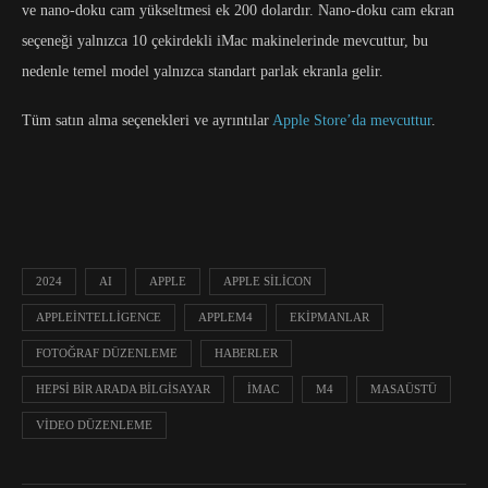
ve nano-doku cam yükseltmesi ek 200 dolardır. Nano-doku cam ekran
seçeneği yalnızca 10 çekirdekli iMac makinelerinde mevcuttur, bu
nedenle temel model yalnızca standart parlak ekranla gelir.
Tüm satın alma seçenekleri ve ayrıntılar
Apple Store’da mevcuttur
.
2024
AI
APPLE
APPLE SILICON
APPLEINTELLIGENCE
APPLEM4
EKIPMANLAR
FOTOĞRAF DÜZENLEME
HABERLER
HEPSI BIR ARADA BILGISAYAR
IMAC
M4
MASAÜSTÜ
VIDEO DÜZENLEME