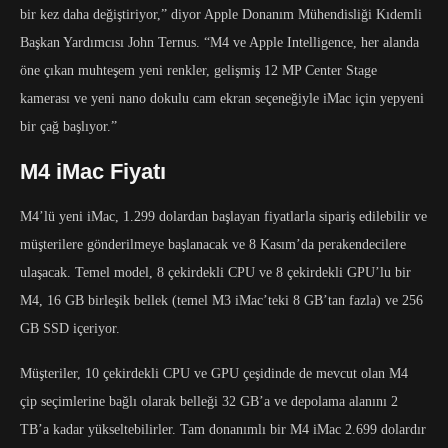
bir kez daha değiştiriyor,” diyor Apple Donanım Mühendisliği Kıdemli
Başkan Yardımcısı John Ternus. “M4 ve Apple Intelligence, her alanda
öne çıkan muhteşem yeni renkler, gelişmiş 12 MP Center Stage
kamerası ve yeni nano dokulu cam ekran seçeneğiyle iMac için yepyeni
bir çağ başlıyor.”
M4 iMac Fiyatı
M4’lü yeni iMac, 1.299 dolardan başlayan fiyatlarla sipariş edilebilir ve
müşterilere gönderilmeye başlanacak ve 8 Kasım’da perakendecilere
ulaşacak. Temel model, 8 çekirdekli CPU ve 8 çekirdekli GPU’lu bir
M4, 16 GB birleşik bellek (temel M3 iMac’teki 8 GB’tan fazla) ve 256
GB SSD içeriyor.
Müşteriler, 10 çekirdekli CPU ve GPU çeşidinde de mevcut olan M4
çip seçimlerine bağlı olarak belleği 32 GB’a ve depolama alanını 2
TB’a kadar yükseltebilirler. Tam donanımlı bir M4 iMac 2.699 dolardır