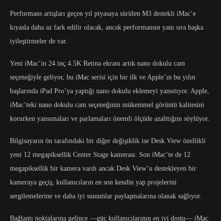
Performans artışları geçen yıl piyasaya sürülen M3 destekli iMac’e
kıyasla daha az fark edilir olacak, ancak performansın yanı sıra başka
iyileştirmeler de var.
Yeni iMac’in 24 inç 4.5K Retina ekranı artık nano dokulu cam
seçeneğiyle geliyor, bu iMac serisi için bir ilk ve Apple’ın bu yılın
başlarında iPad Pro’ya yaptığı nano dokulu eklemeyi yansıtıyor. Apple,
iMac’teki nano dokulu cam seçeneğinin mükemmel görüntü kalitesini
korurken yansımaları ve parlamaları önemli ölçüde azalttığını söylüyor.
Bilgisayarın ön tarafındaki bir diğer değişiklik ise Desk View özellikli
yeni 12 megapiksellik Center Stage kamerası. Son iMac’te de 12
megapiksellik bir kamera vardı ancak Desk View’u destekleyen bir
kameraya geçiş, kullanıcıların en son kendin yap projelerini
sergilemelerine ve daha iyi sunumlar paylaşmalarına olanak sağlıyor.
Bağlantı noktalarına gelince —güç kullanıcılarının en iyi dostu— iMac