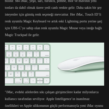
bilinir. M4 iMac, yeşil, sarı, turuncu, pembe, mor ve mavinin yeni
tonları da dahil olmak üzere yedi canlı renkte gelir. Daha sakin bir şey
isteyenler için gümüş renk seçeneği mevcuttur. Her iMac, Touch ID’li
renk uyumlu Magic Keyboard ve artık eski Lightning portu yerine şarj
için UBS-C’ye sahip olan renk uyumlu Magic Mouse veya isteğe bağlı
Magic Trackpad ile gelir.
“iMac, evdeki ailelerden sıkı çalışan girişimcilere kadar milyonlarca
kullanıcı tarafından seviliyor. Apple Intelligence’ın inanılmaz
özellikleri ve Apple silikonunun güçlü performansıyla yeni iMac oyunu