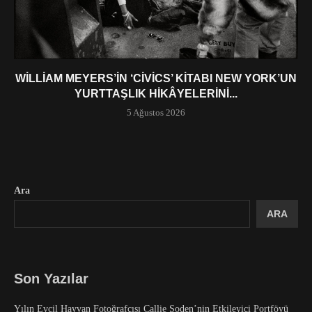
WILLIAM MEYERS’IN ‘CIVICS’ KITABI NEW YORK’UN
YURTTAŞLIK HIKÂYELERINI...
5 Ağustos 2026
Ara
ARA
Son Yazılar
Yılın Evcil Hayvan Fotoğrafçısı Callie Soden’nin Etkileyici Portföyü