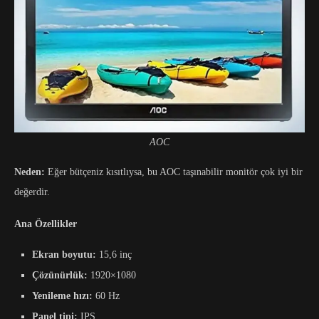
AOC
Neden:
Eğer bütçeniz kısıtlıysa, bu AOC taşınabilir monitör çok iyi bir
değerdir.
Ana Özellikler
Ekran boyutu:
15,6 inç
Çözünürlük:
1920×1080
Yenileme hızı:
60 Hz
Panel tipi:
IPS