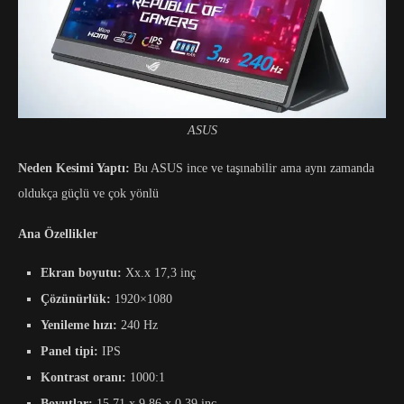
ASUS
Neden Kesimi Yaptı:
Bu ASUS ince ve taşınabilir ama aynı zamanda
oldukça güçlü ve çok yönlü
Ana Özellikler
Ekran boyutu:
Xx.x 17,3 inç
Çözünürlük:
1920×1080
Yenileme hızı:
240 Hz
Panel tipi:
IPS
Kontrast oranı:
1000:1
Boyutlar:
15,71 x 9,86 x 0,39 inç