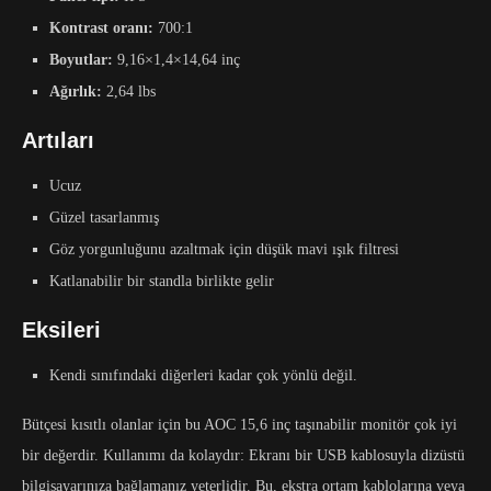
Kontrast oranı:
700:1
Boyutlar:
9,16×1,4×14,64 inç
Ağırlık:
2,64 lbs
Artıları
Ucuz
Güzel tasarlanmış
Göz yorgunluğunu azaltmak için düşük mavi ışık filtresi
Katlanabilir bir standla birlikte gelir
Eksileri
Kendi sınıfındaki diğerleri kadar çok yönlü değil.
Bütçesi kısıtlı olanlar için bu AOC 15,6 inç taşınabilir monitör çok iyi
bir değerdir. Kullanımı da kolaydır: Ekranı bir USB kablosuyla dizüstü
bilgisayarınıza bağlamanız yeterlidir. Bu, ekstra ortam kablolarına veya