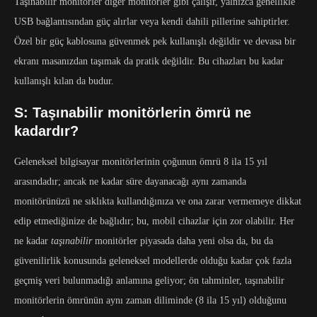
Taşınabilir monitörler diğer monitörler gibi çalışır, yalnızca genellikle
USB bağlantısından güç alırlar veya kendi dahili pillerine sahiptirler.
Özel bir güç kablosuna güvenmek pek kullanışlı değildir ve devasa bir
ekranı masanızdan taşımak da pratik değildir. Bu cihazları bu kadar
kullanışlı kılan da budur.
S: Taşınabilir monitörlerin ömrü ne
kadardır?
Geleneksel bilgisayar monitörlerinin çoğunun ömrü 8 ila 15 yıl
arasındadır; ancak ne kadar süre dayanacağı aynı zamanda
monitörünüzü ne sıklıkta kullandığınıza ve ona zarar vermemeye dikkat
edip etmediğinize de bağlıdır; bu, mobil cihazlar için zor olabilir. Her
ne kadar
taşınabilir
monitörler piyasada daha yeni olsa da, bu da
güvenilirlik konusunda geleneksel modellerde olduğu kadar çok fazla
geçmiş veri bulunmadığı anlamına geliyor; ön tahminler, taşınabilir
monitörlerin ömrünün aynı zaman diliminde (8 ila 15 yıl) olduğunu