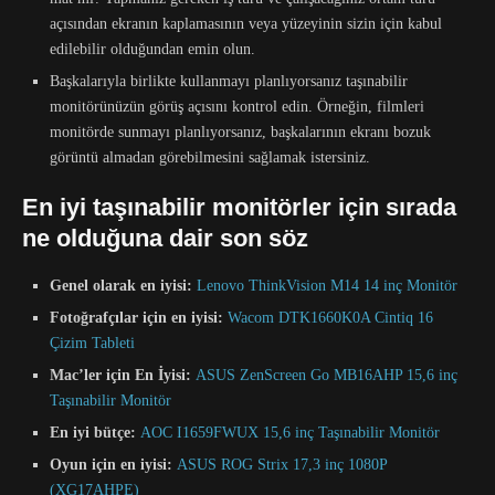
açısından ekranın kaplamasının veya yüzeyinin sizin için kabul
edilebilir olduğundan emin olun.
Başkalarıyla birlikte kullanmayı planlıyorsanız taşınabilir
monitörünüzün görüş açısını kontrol edin. Örneğin, filmleri
monitörde sunmayı planlıyorsanız, başkalarının ekranı bozuk
görüntü almadan görebilmesini sağlamak istersiniz.
En iyi taşınabilir monitörler için sırada
ne olduğuna dair son söz
Genel olarak en iyisi:
Lenovo ThinkVision M14 14 inç Monitör
Fotoğrafçılar için en iyisi:
Wacom DTK1660K0A Cintiq 16
Çizim Tableti
Mac’ler için En İyisi:
ASUS ZenScreen Go MB16AHP 15,6 inç
Taşınabilir Monitör
En iyi bütçe:
AOC I1659FWUX 15,6 inç Taşınabilir Monitör
Oyun için en iyisi:
ASUS ROG Strix 17,3 inç 1080P
(XG17AHPE)