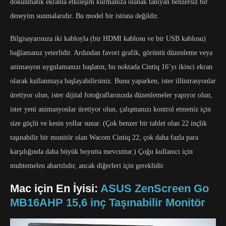
dokunmatik ekranla etkileşim kurmanıza olanak tanıyan benzersiz bir
deneyim sunmalarıdır. Bu model bir istisna değildir.
Bilgisayarınıza iki kabloyla (bir HDMI kablosu ve bir USB kablosu)
bağlamanız yeterlidir. Ardından favori grafik, görüntü düzenleme veya
animasyon uygulamanızı başlatın; bu noktada Cintiq 16’yı ikinci ekran
olarak kullanmaya başlayabilirsiniz. Bunu yaparken, ister illüstrasyonlar
üretiyor olun, ister dijital fotoğraflarınızda düzenlemeler yapıyor olun,
ister yeni animasyonlar üretiyor olun, çalışmanızı kontrol etmeniz için
size güçlü ve kesin yollar sunar. (Çok benzer bir tablet olan 22 inçlik
taşınabilir bir monitör olan Wacom Cintiq 22, çok daha fazla para
karşılığında daha büyük boyutta mevcuttur.) Çoğu kullanıcı için
muhtemelen abartılıdır, ancak diğerleri için gereklidir.
Mac için En İyisi:
ASUS ZenScreen Go
MB16AHP 15,6 inç Taşınabilir Monitör