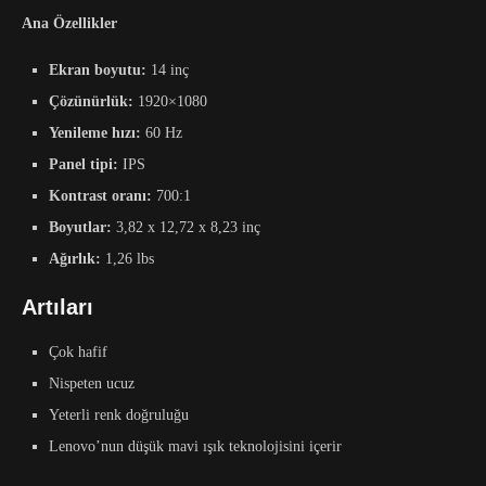
Ana Özellikler
Ekran boyutu:
14 inç
Çözünürlük:
1920×1080
Yenileme hızı:
60 Hz
Panel tipi:
IPS
Kontrast oranı:
700:1
Boyutlar:
3,82 x 12,72 x 8,23 inç
Ağırlık:
1,26 lbs
Artıları
Çok hafif
Nispeten ucuz
Yeterli renk doğruluğu
Lenovo’nun düşük mavi ışık teknolojisini içerir