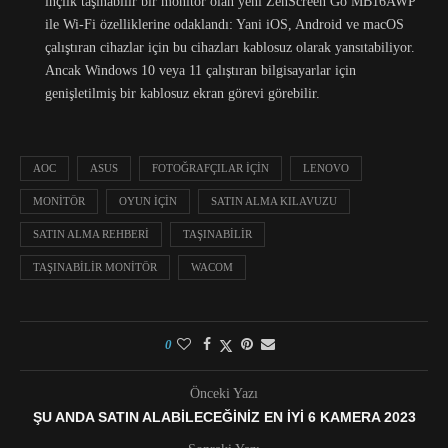
inçlik taşınabilir bir monitör olan yeni ZenScreen Go MB16AWP
ile Wi-Fi özelliklerine odaklandı: Yani iOS, Android ve macOS
çalıştıran cihazlar için bu cihazları kablosuz olarak yansıtabiliyor.
Ancak Windows 10 veya 11 çalıştıran bilgisayarlar için
genişletilmiş bir kablosuz ekran görevi görebilir.
AOC
ASUS
FOTOĞRAFÇILAR IÇIN
LENOVO
MONITÖR
OYUN IÇIN
SATIN ALMA KILAVUZU
SATIN ALMA REHBERI
TAŞINABILIR
TAŞINABILIR MONITÖR
WACOM
0
Önceki Yazı
ŞU ANDA SATIN ALABILECEĞINIZ EN İYI 6 KAMERA 2023