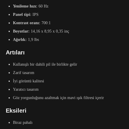
Yenileme hızı:
60 Hz
Panel tipi:
IPS
Kontrast oranı:
700:1
Boyutlar:
14,16 x 8,95 x 0,35 inç
Ağırlık:
1,9 lbs
Artıları
Kullanışlı bir dahili pil ile birlikte gelir
Zarif tasarım
İyi görüntü kalitesi
Yaratıcı tasarım
Göz yorgunluğunu azaltmak için mavi ışık filtresi içerir
Eksileri
Biraz pahalı