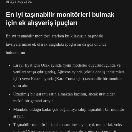
ortaya koyuyor.
En iyi taşınabilir monitörleri bulmak
için ek alışveriş ipuçları
En iyi taşınabilir monitörü ararken bu kılavuzun başındaki
tavsiyelerimize ek olarak aşağıdaki ipuçlarını da göz önünde
bulundurun:
En iyi fiyat için Ocak ayında (yeni modeller duyurulduğunda ve
yenileri satışa çıktığında), Ağustos ayında (okula dönüş indirimleri
için) veya Kasım ayında (Kara Cuma için) taşınabilir bir monitör
satın alın.
Uzatılmış bir garanti satın almaktan kaçının, ancak üreticiden
makul bir garanti arayın.
Mümkün olduğu kadar çok bağlantıya sahip taşınabilir bir monitör
arayın.
Taşınabilir monitörün kaplamasını inceleyin; çok mu parlak yoksa
mat mı? Yapmanız gereken iş türü ve çalışacağınız ortam türü