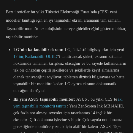
Bazı üreticiler bu yılki Tüketici Elektroniği Fuarı’nda (CES) yeni
modeller tanıttığı için en iyi taşınabilir ekranı aramanın tam zamanı.
Taşınabilir monitör teknolojisinin nereye gidebileceğini gösteren birkaç
taşınabilir monitör:
LG’nin katlanabilir ekranı:
LG, “dizüstü bilgisayarlar için yeni
17 inç Katlanabilir OLED
“i tanıttı ancak şirket, ekranın katlama
noktasında tamamen kırışıksız olacağını ve bu sayede kullanıcıların
tek bir cihazdan çeşitli şekillerde ve şekillerde keyif almalarına
olanak tanıyacağını söylüyor. tabletten dizüstü bilgisayara ve hatta
taşınabilir bir monitöre kadar. LG ayrıca ekranın dokunmatik
olacağını da söyledi.
İki yeni ASUS taşınabilir monitör:
ASUS , bu yılki CES’te
iki
yeni taşınabilir monitörü tanıttı
: Yeni ZenScreen Ink MB14AHD,
çok fazla not almayı sevenler için tasarlanmış 14 inçlik bir
ekrandır: Çift dokunma işlevine sahiptir. Çok sayıda not almanız
gerektiğinde monitöre yazmak için aktif bir kalem. ASUS, 15,6