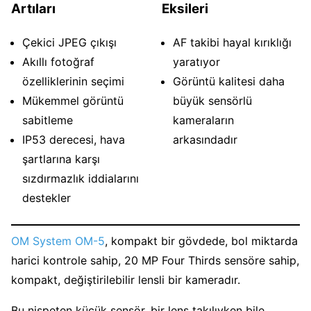
Artıları
Eksileri
Çekici JPEG çıkışı
AF takibi hayal kırıklığı
Akıllı fotoğraf
yaratıyor
özelliklerinin seçimi
Görüntü kalitesi daha
Mükemmel görüntü
büyük sensörlü
sabitleme
kameraların
IP53 derecesi, hava
arkasındadır
şartlarına karşı
sızdırmazlık iddialarını
destekler
OM System OM-5
, kompakt bir gövdede, bol miktarda
harici kontrole sahip, 20 MP Four Thirds sensöre sahip,
kompakt, değiştirilebilir lensli bir kameradır.
Bu nispeten küçük sensör, bir lens takılıyken bile