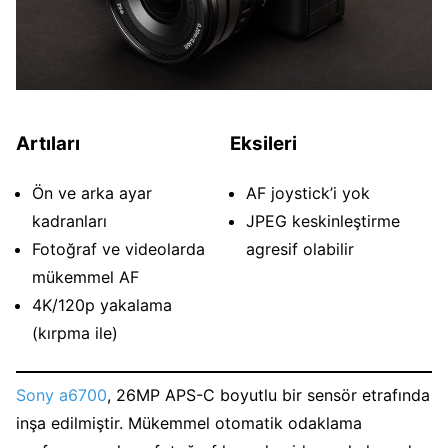
Artıları
Eksileri
Ön ve arka ayar
AF joystick’i yok
kadranları
JPEG keskinleştirme
Fotoğraf ve videolarda
agresif olabilir
mükemmel AF
4K/120p yakalama
(kırpma ile)
Sony a6700
, 26MP APS-C boyutlu bir sensör etrafında
inşa edilmiştir. Mükemmel otomatik odaklama