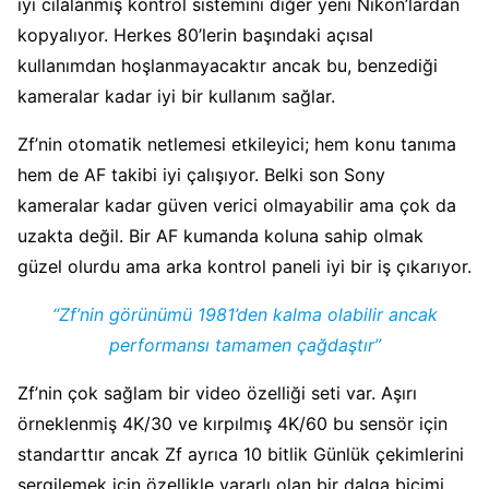
iyi cilalanmış kontrol sistemini diğer yeni Nikon’lardan
kopyalıyor. Herkes 80’lerin başındaki açısal
kullanımdan hoşlanmayacaktır ancak bu, benzediği
kameralar kadar iyi bir kullanım sağlar.
Zf’nin otomatik netlemesi etkileyici; hem konu tanıma
hem de AF takibi iyi çalışıyor. Belki son Sony
kameralar kadar güven verici olmayabilir ama çok da
uzakta değil. Bir AF kumanda koluna sahip olmak
güzel olurdu ama arka kontrol paneli iyi bir iş çıkarıyor.
“Zf’nin görünümü 1981’den kalma olabilir ancak
performansı tamamen çağdaştır”
Zf’nin çok sağlam bir video özelliği seti var. Aşırı
örneklenmiş 4K/30 ve kırpılmış 4K/60 bu sensör için
standarttır ancak Zf ayrıca 10 bitlik Günlük çekimlerini
sergilemek için özellikle yararlı olan bir dalga biçimi