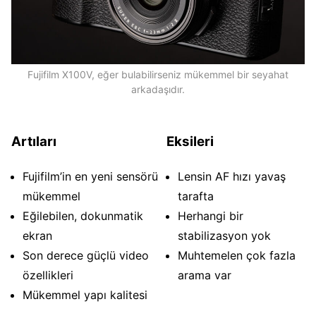
Fujifilm X100V, eğer bulabilirseniz mükemmel bir seyahat
arkadaşıdır.
Artıları
Eksileri
Fujifilm’in en yeni sensörü
Lensin AF hızı yavaş
mükemmel
tarafta
Eğilebilen, dokunmatik
Herhangi bir
ekran
stabilizasyon yok
Son derece güçlü video
Muhtemelen çok fazla
özellikleri
arama var
Mükemmel yapı kalitesi