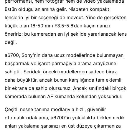
performansı, hem fotoğraf hem de video yakalamada
üstün olduğu anlamına gelir. Nispeten kompakt
lenslerin iyi bir seçeneği de mevcut. Yine de gerçekten
küçük olan 16-50 mm F3.5-5.6’dan kaçınmanızı
öneririz: bu kameradan en iyi şekilde yararlanacak lens
değil.
a6700, Sony’nin daha ucuz modellerinde bulunmayan
başparmak ve işaret parmağıyla arama arayüzüne
sahiptir. Serideki önceki modellerden sadece biraz
daha büyüktür, ancak bunun karşılığında tam eklemli
bir ekrana da sahip olursunuz. Ancak sınıfındaki birçok
kamerada bulunan AF kumanda kolundan yoksundur.
Çeşitli nesne tanıma modlarıyla hızlı, güvenilir
otomatik odaklama, a6700’ün yolculukta beklenmedik
anları yakalama şansınızı en üst düzeye çıkarmanıza