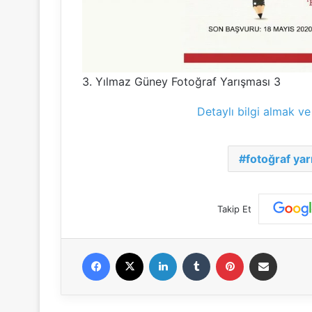
3. Yılmaz Güney Fotoğraf Yarışması 3
Detaylı bilgi almak ve
fotoğraf yar
Takip Et
Facebook
X
LinkedIn
Tumblr
Pinterest
E-Posta ile paylaş