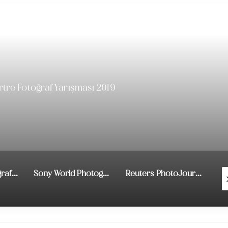
Sonrakini Oku
tre Fotoğraf Yarışması 2019
5. SkyPixel Fotoğraf ve Video Yarışması
Sony World Photography Awards Student Competition
Reuters PhotoJournalism Grant