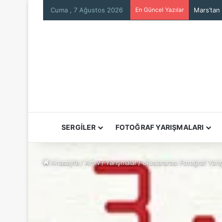
Cuma , 7 Ağustos 2026
En Güncel Yazılar
SERGİLER
FOTOĞRAF YARIŞMALARI
Anasayfa
/
Arşiv
/
Yarışmalar
/
Uluslararası Fotoğraf Yarış