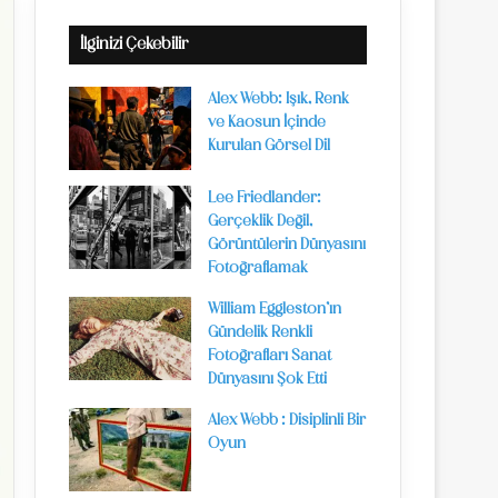
İlginizi Çekebilir
Alex Webb: Işık, Renk
ve Kaosun İçinde
Kurulan Görsel Dil
Lee Friedlander:
Gerçeklik Değil,
Görüntülerin Dünyasını
Fotoğraflamak
William Eggleston’ın
Gündelik Renkli
Fotoğrafları Sanat
Dünyasını Şok Etti
Alex Webb : Disiplinli Bir
Oyun