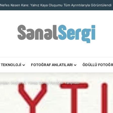
TEKNOLOJİ
FOTOĞRAF ANLATILARI
ÖDÜLLÜ FOTOĞ
maları (Arşiv)
/
3. Yılmaz Güney Fotoğraf Yarışması