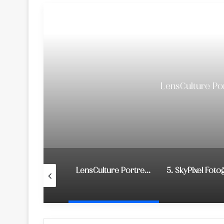
LensCulture Por
5. Güzel Sanatlar Fotoğraf Ödülleri
LensCulture Portre Fotoğraf Yarışması 2019