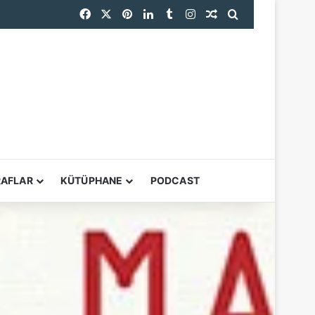
Facebook
X
Pinterest
LinkedIn
Tumblr
Instagram
Rastgele Makale
Arama yap ...
RPS Uluslararası Fotoğraf Sergisi 167. Yılında Dünyanın Dört Bir Yanından Fotoğrafçıları Buluşturuyor
YARDIMCI ARAÇL
RAFLAR
KÜTÜPHANE
PODCAST