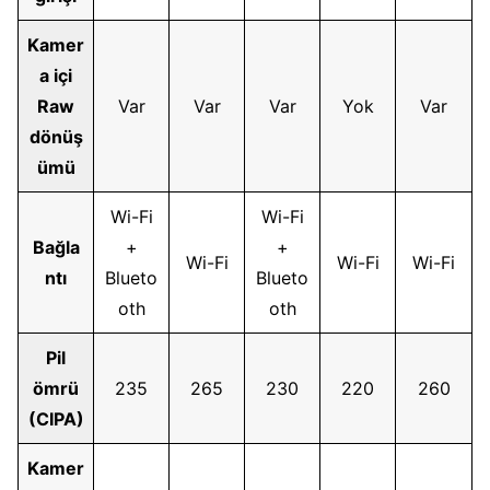
Kamer
a içi
Raw
Var
Var
Var
Yok
Var
dönüş
ümü
Wi-Fi
Wi-Fi
Bağla
+
+
Wi-Fi
Wi-Fi
Wi-Fi
ntı
Blueto
Blueto
oth
oth
Pil
ömrü
235
265
230
220
260
(CIPA)
Kamer