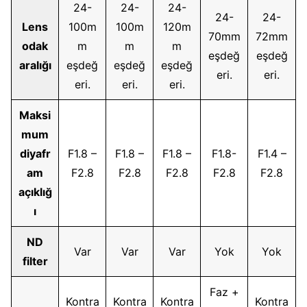
24-
24-
24-
24-
24-
Lens
100m
100m
120m
70mm
72mm
odak
m
m
m
eşdeğ
eşdeğ
aralığı
eşdeğ
eşdeğ
eşdeğ
eri.
eri.
eri.
eri.
eri.
Maksi
mum
diyafr
F1.8 –
F1.8 –
F1.8 –
F1.8-
F1.4 –
am
F2.8
F2.8
F2.8
F2.8
F2.8
açıklığ
ı
ND
Var
Var
Var
Yok
Yok
filter
Faz +
Kontra
Kontra
Kontra
Kontra