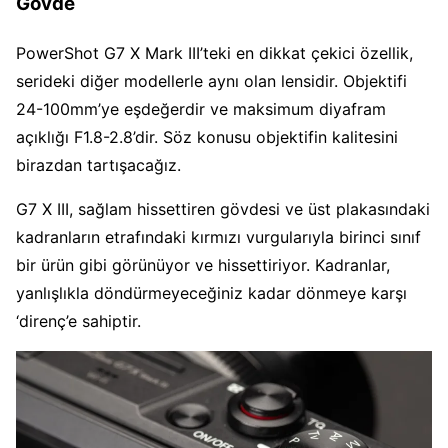
Gövde
PowerShot G7 X Mark III’teki en dikkat çekici özellik,
serideki diğer modellerle aynı olan lensidir. Objektifi
24-100mm’ye eşdeğerdir ve maksimum diyafram
açıklığı F1.8-2.8’dir. Söz konusu objektifin kalitesini
birazdan tartışacağız.
G7 X III, sağlam hissettiren gövdesi ve üst plakasındaki
kadranların etrafındaki kırmızı vurgularıyla birinci sınıf
bir ürün gibi görünüyor ve hissettiriyor. Kadranlar,
yanlışlıkla döndürmeyeceğiniz kadar dönmeye karşı
‘direnç’e sahiptir.