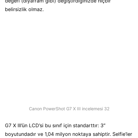
değeri (diyafram gibi) değiştirdiğinizde hiçbir
belirsizlik olmaz.
Canon PowerShot G7 X III incelemesi 32
G7 X III’ün LCD’si bu sınıf için standarttır: 3″
boyutundadır ve 1,04 milyon noktaya sahiptir. Selfie’ler