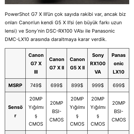
PowerShot G7 X III’ün çok sayıda rakibi var, ancak biz
onları Canon’un kendi G5 X II’si (en büyük farkı uzun
lensi) ve Sony’nin DSC-RX100 VA’sı ile Panasonic
DMC-LX10 arasında daraltmaya karar verdik.
Canon
Sony
Panas
Canon
Canon
G7 X
RX100
onic
G7 X II
G5 X II
III
VA
LX10
MSRP
749$
699$
899$
999$
699$
20MP
20MP
20MP
20MP
20MP
Sensö
Yığılmı
Yığılmı
Yığılmı
BSI-
BSI-
r
ş
ş
ş
CMOS
CMOS
CMOS
CMOS
CMOS