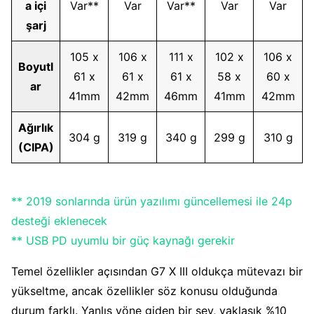
a içi
Var**
Var
Var**
Var
Var
şarj
105 x
106 x
111 x
102 x
106 x
Boyutl
61 x
61 x
61 x
58 x
60 x
ar
41mm
42mm
46mm
41mm
42mm
Ağırlık
304 g
319 g
340 g
299 g
310 g
(CIPA)
** 2019 sonlarında ürün yazılımı güncellemesi ile 24p
desteği eklenecek
** USB PD uyumlu bir güç kaynağı gerekir
Temel özellikler açısından G7 X III oldukça mütevazı bir
yükseltme, ancak özellikler söz konusu olduğunda
durum farklı. Yanlış yöne giden bir şey, yaklaşık %10