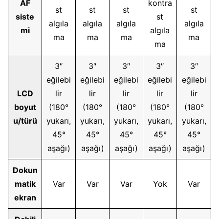
AF
kontra
st
st
st
st
siste
st
algıla
algıla
algıla
algıla
mi
algıla
ma
ma
ma
ma
ma
3″
3″
3″
3″
3″
eğilebi
eğilebi
eğilebi
eğilebi
eğilebi
LCD
lir
lir
lir
lir
lir
boyut
(180°
(180°
(180°
(180°
(180°
u/türü
yukarı,
yukarı,
yukarı,
yukarı,
yukarı,
45°
45°
45°
45°
45°
aşağı)
aşağı)
aşağı)
aşağı)
aşağı)
Dokun
matik
Var
Var
Var
Yok
Var
ekran