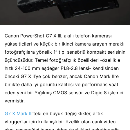
Canon PowerShot G7 X III, akıllı telefon kamerası
yükselticileri ve küçük bir ikinci kamera arayan meraklı
fotoğrafçılara yönelik 1″ tipi sensörlü kompakt serisinin
üçüncüsüdür. Temel fotoğrafçılık özellikleri -özellikle
hızlı 24-100 mm eşdeğer F1.8-2.8 lensi- kendisinden
önceki G7 X II’ye çok benzer, ancak Canon Mark III’e
birlikte daha iyi görüntü kalitesi ve performans vaat
eden yeni bir Yığılmış CMOS sensör ve Digic 8 işlemci
vermiştir.
G7 X Mark III
‘teki en büyük değişiklikler, artık
vlogger’lar için kullanışlı bir özellik olan canlı video
akışı seçeneğini içeren video özellikleri paketindedir.