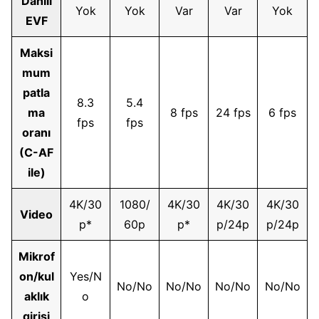
Dahili
Yok
Yok
Var
Var
Yok
EVF
Maksi
mum
patla
8.3
5.4
ma
8 fps
24 fps
6 fps
fps
fps
oranı
(C-AF
ile)
4K/30
1080/
4K/30
4K/30
4K/30
Video
p*
60p
p*
p/24p
p/24p
Mikrof
on/kul
Yes/N
No/No
No/No
No/No
No/No
aklık
o
girişi