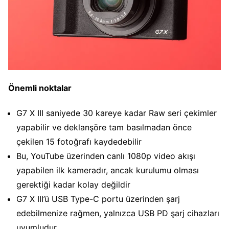
Önemli noktalar
G7 X III saniyede 30 kareye kadar Raw seri çekimler
yapabilir ve deklanşöre tam basılmadan önce
çekilen 15 fotoğrafı kaydedebilir
Bu, YouTube üzerinden canlı 1080p video akışı
yapabilen ilk kameradır, ancak kurulumu olması
gerektiği kadar kolay değildir
G7 X III’ü USB Type-C portu üzerinden şarj
edebilmenize rağmen, yalnızca USB PD şarj cihazları
uyumludur