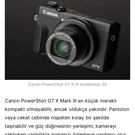
Canon PowerShot G7 X III incelemesi 30
Canon PowerShot G7 X Mark III en küçük meraklı
kompakt olmayabilir, ancak oldukça yakındır. Pantolon
veya ceket cebinde nispeten kolay bir şekilde
taşınabilir ve güç düğmesinin yerleşimi, kamerayı
saklıyken yanlışlıkla açmanızı önlemeye yardımcı olur.