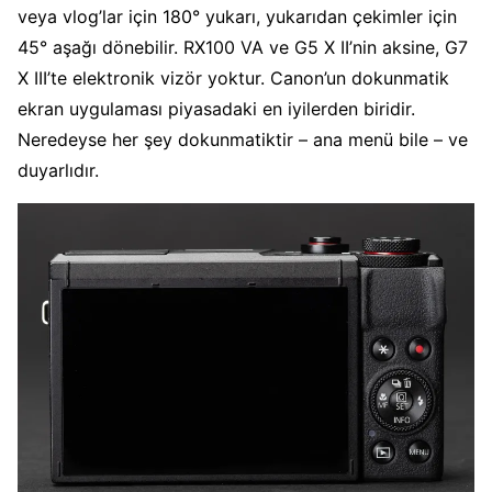
veya vlog’lar için 180° yukarı, yukarıdan çekimler için
45° aşağı dönebilir. RX100 VA ve G5 X II’nin aksine, G7
X III’te elektronik vizör yoktur. Canon’un dokunmatik
ekran uygulaması piyasadaki en iyilerden biridir.
Neredeyse her şey dokunmatiktir – ana menü bile – ve
duyarlıdır.