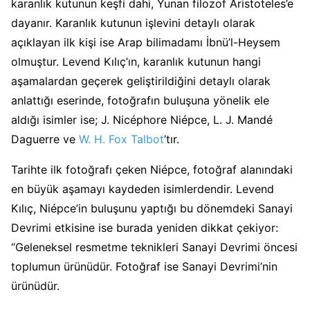
karanlık kutunun keşfi dahi, Yunan filozof Aristoteles’e
dayanır. Karanlık kutunun işlevini detaylı olarak
açıklayan ilk kişi ise Arap bilimadamı İbnü’l-Heysem
olmuştur. Levend Kılıç’ın, karanlık kutunun hangi
aşamalardan geçerek geliştirildiğini detaylı olarak
anlattığı eserinde, fotoğrafın buluşuna yönelik ele
aldığı isimler ise; J. Nicéphore Niépce, L. J. Mandé
Daguerre ve
W. H. Fox Talbot
’tır.
Tarihte ilk fotoğrafı çeken Niépce, fotoğraf alanındaki
en büyük aşamayı kaydeden isimlerdendir. Levend
Kılıç, Niépce’in buluşunu yaptığı bu dönemdeki Sanayi
Devrimi etkisine ise burada yeniden dikkat çekiyor:
“Geleneksel resmetme teknikleri Sanayi Devrimi öncesi
toplumun ürünüdür. Fotoğraf ise Sanayi Devrimi’nin
ürünüdür.