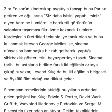
Zira Edison’ın kinetoskop aygıtıyla tanışıp bunu Paris’e
getiren ve oğullarına “Siz daha iyisini yapabilirsiniz”
diyen Antoine Lumière ile hareketli görüntünün
salonlara taşınması fikri ivme kazandı. Lumière
Kardeşler’in ürettikleri teknolojiye tanık olan ve bunu
kullanmak isteyen George Méliès ise, sinema
dünyasına bambaşka bir ruh getirerek, yaptığı
sihirbazlık gösterilerini beyazperdeye taşıdı. Sinema
tarihi, bu ustalarla birlikte farklı iki eğilimin ortaya
çıktığını yazar, Levend Kılıç da bu iki eğilimin belgesel
ve öykülü film olduğuna dikkat çeker.
Sinemanın temellerinin atıldığı bu yılların ardından
gelen gelişimi ise Kılıç; Edwin S. Porter, David Wark
Griffith, Vsevolod Illarionoviç Pudovkin ve Sergei M.
Eisenstein üzerinden anlatıyor. Çekim tekniklerinin