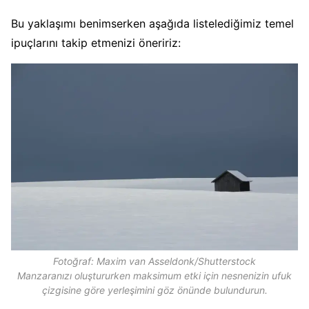
Bu yaklaşımı benimserken aşağıda listelediğimiz temel
ipuçlarını takip etmenizi öneririz:
Fotoğraf: Maxim van Asseldonk/Shutterstock
Manzaranızı oluştururken maksimum etki için nesnenizin ufuk
çizgisine göre yerleşimini göz önünde bulundurun.