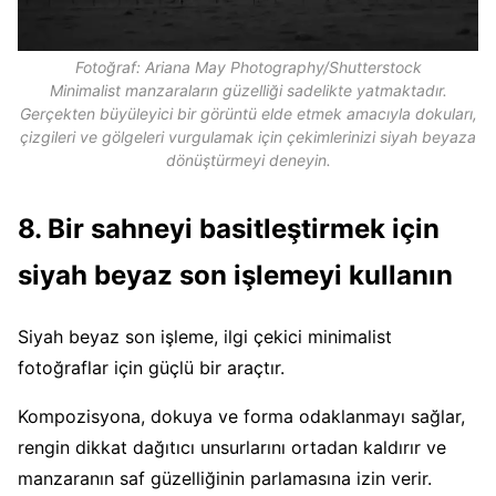
Fotoğraf: Ariana May Photography/Shutterstock
Minimalist manzaraların güzelliği sadelikte yatmaktadır.
Gerçekten büyüleyici bir görüntü elde etmek amacıyla dokuları,
çizgileri ve gölgeleri vurgulamak için çekimlerinizi siyah beyaza
dönüştürmeyi deneyin.
8. Bir sahneyi basitleştirmek için
siyah beyaz son işlemeyi kullanın
Siyah beyaz son işleme, ilgi çekici minimalist
fotoğraflar için güçlü bir araçtır.
Kompozisyona, dokuya ve forma odaklanmayı sağlar,
rengin dikkat dağıtıcı unsurlarını ortadan kaldırır ve
manzaranın saf güzelliğinin parlamasına izin verir.