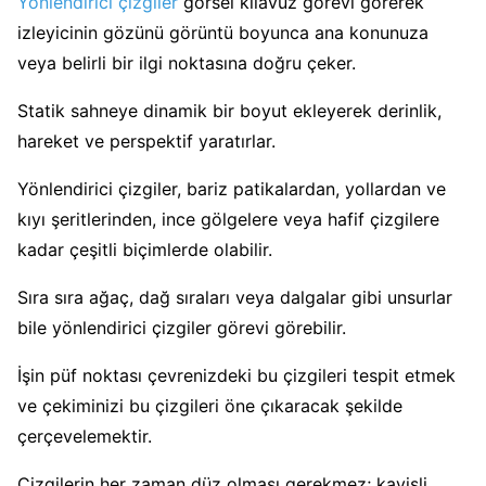
Yönlendirici çizgiler
görsel kılavuz görevi görerek
izleyicinin gözünü görüntü boyunca ana konunuza
veya belirli bir ilgi noktasına doğru çeker.
Statik sahneye dinamik bir boyut ekleyerek derinlik,
hareket ve perspektif yaratırlar.
Yönlendirici çizgiler, bariz patikalardan, yollardan ve
kıyı şeritlerinden, ince gölgelere veya hafif çizgilere
kadar çeşitli biçimlerde olabilir.
Sıra sıra ağaç, dağ sıraları veya dalgalar gibi unsurlar
bile yönlendirici çizgiler görevi görebilir.
İşin püf noktası çevrenizdeki bu çizgileri tespit etmek
ve çekiminizi bu çizgileri öne çıkaracak şekilde
çerçevelemektir.
Çizgilerin her zaman düz olması gerekmez; kavisli