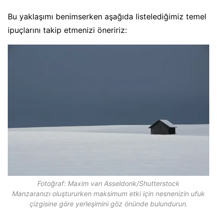
Bu yaklaşımı benimserken aşağıda listelediğimiz temel
ipuçlarını takip etmenizi öneririz:
Fotoğraf: Maxim van Asseldonk/Shutterstock
Manzaranızı oluştururken maksimum etki için nesnenizin ufuk
çizgisine göre yerleşimini göz önünde bulundurun.