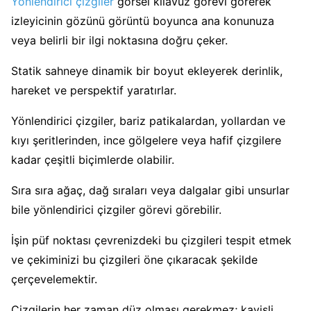
Yönlendirici çizgiler
görsel kılavuz görevi görerek
izleyicinin gözünü görüntü boyunca ana konunuza
veya belirli bir ilgi noktasına doğru çeker.
Statik sahneye dinamik bir boyut ekleyerek derinlik,
hareket ve perspektif yaratırlar.
Yönlendirici çizgiler, bariz patikalardan, yollardan ve
kıyı şeritlerinden, ince gölgelere veya hafif çizgilere
kadar çeşitli biçimlerde olabilir.
Sıra sıra ağaç, dağ sıraları veya dalgalar gibi unsurlar
bile yönlendirici çizgiler görevi görebilir.
İşin püf noktası çevrenizdeki bu çizgileri tespit etmek
ve çekiminizi bu çizgileri öne çıkaracak şekilde
çerçevelemektir.
Çizgilerin her zaman düz olması gerekmez; kavisli