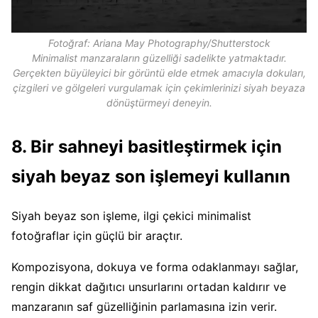
Fotoğraf: Ariana May Photography/Shutterstock
Minimalist manzaraların güzelliği sadelikte yatmaktadır.
Gerçekten büyüleyici bir görüntü elde etmek amacıyla dokuları,
çizgileri ve gölgeleri vurgulamak için çekimlerinizi siyah beyaza
dönüştürmeyi deneyin.
8. Bir sahneyi basitleştirmek için
siyah beyaz son işlemeyi kullanın
Siyah beyaz son işleme, ilgi çekici minimalist
fotoğraflar için güçlü bir araçtır.
Kompozisyona, dokuya ve forma odaklanmayı sağlar,
rengin dikkat dağıtıcı unsurlarını ortadan kaldırır ve
manzaranın saf güzelliğinin parlamasına izin verir.