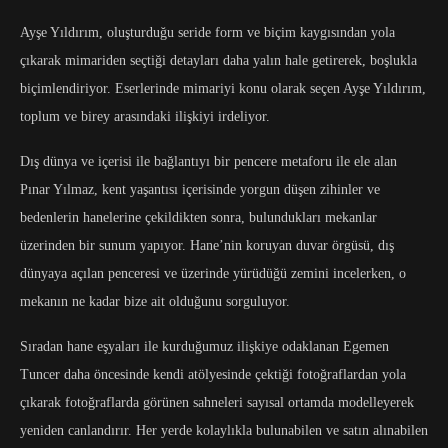
Ayşe Yıldırım, oluşturduğu seride form ve biçim kaygısından yola
çıkarak mimariden seçtiği detayları daha yalın hale getirerek, boşlukla
biçimlendiriyor. Eserlerinde mimariyi konu olarak seçen Ayşe Yıldırım,
toplum ve birey arasındaki ilişkiyi irdeliyor.
Dış dünya ve içerisi ile bağlantıyı bir pencere metaforu ile ele alan
Pınar Yılmaz, kent yaşantısı içerisinde yorgun düşen zihinler ve
bedenlerin hanelerine çekildikten sonra, bulundukları mekanlar
üzerinden bir sunum yapıyor. Hane’nin koruyan duvar örgüsü, dış
dünyaya açılan penceresi ve üzerinde yürüdüğü zemini incelerken, o
mekanın ne kadar bize ait olduğunu sorguluyor.
Sıradan hane eşyaları ile kurduğumuz ilişkiye odaklanan Egemen
Tuncer daha öncesinde kendi atölyesinde çektiği fotoğraflardan yola
çıkarak fotoğraflarda görünen sahneleri sayısal ortamda modelleyerek
yeniden canlandırır. Her yerde kolaylıkla bulunabilen ve satın alınabilen