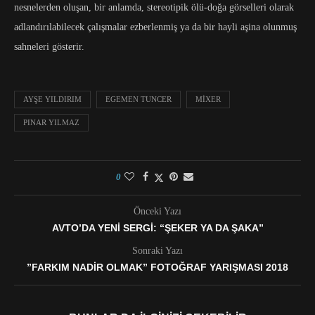
nesnelerden oluşan, bir anlamda, stereotipik ölü-doğa görselleri olarak
adlandırılabilecek çalışmalar ezberlenmiş ya da bir hayli aşina olunmuş
sahneleri gösterir.
AYŞE YILDIRIM
EGEMEN TUNCER
MIXER
PINAR YILMAZ
0
Önceki Yazı
AVTO’DA YENI SERGI: “ŞEKER YA DA ŞAKA”
Sonraki Yazı
”FARKIM NADIR OLMAK” FOTOĞRAF YARIŞMASI 2018