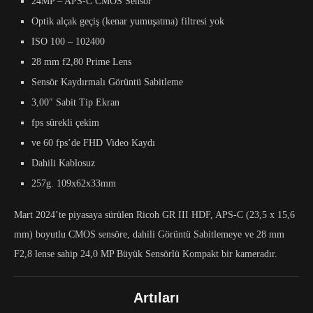
24MP – APS-C CMOS Sensör
Optik alçak geçiş (kenar yumuşatma) filtresi yok
ISO 100 – 102400
28 mm f2,80 Prime Lens
Sensör Kaydırmalı Görüntü Sabitleme
3,00″ Sabit Tip Ekran
fps sürekli çekim
ve 60 fps’de FHD Video Kaydı
Dahili Kablosuz
257g. 109x62x33mm
Mart 2024’te piyasaya sürülen Ricoh GR III HDF, APS-C (23,5 x 15,6
mm) boyutlu CMOS sensöre, dahili Görüntü Sabitlemeye ve 28 mm
F2,8 lense sahip 24,0 MP Büyük Sensörlü Kompakt bir kameradır.
Artıları