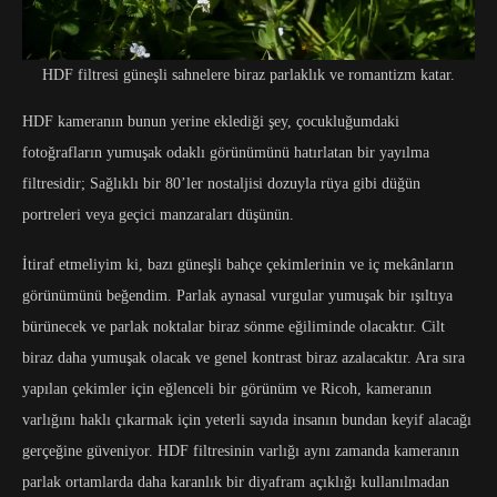
HDF filtresi güneşli sahnelere biraz parlaklık ve romantizm katar.
HDF kameranın bunun yerine eklediği şey, çocukluğumdaki
fotoğrafların yumuşak odaklı görünümünü hatırlatan bir yayılma
filtresidir; Sağlıklı bir 80’ler nostaljisi dozuyla rüya gibi düğün
portreleri veya geçici manzaraları düşünün.
İtiraf etmeliyim ki, bazı güneşli bahçe çekimlerinin ve iç mekânların
görünümünü beğendim. Parlak aynasal vurgular yumuşak bir ışıltıya
bürünecek ve parlak noktalar biraz sönme eğiliminde olacaktır. Cilt
biraz daha yumuşak olacak ve genel kontrast biraz azalacaktır. Ara sıra
yapılan çekimler için eğlenceli bir görünüm ve Ricoh, kameranın
varlığını haklı çıkarmak için yeterli sayıda insanın bundan keyif alacağı
gerçeğine güveniyor. HDF filtresinin varlığı aynı zamanda kameranın
parlak ortamlarda daha karanlık bir diyafram açıklığı kullanılmadan