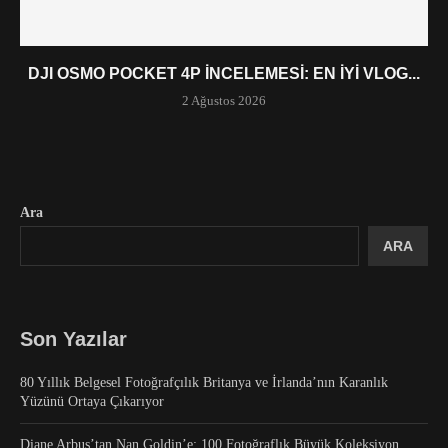
DJI OSMO POCKET 4P İNCELEMESI: EN İYI VLOG...
2 Ağustos 2026
Ara
ARA
Son Yazılar
80 Yıllık Belgesel Fotoğrafçılık Britanya ve İrlanda’nın Karanlık
Yüzünü Ortaya Çıkarıyor
Diane Arbus’tan Nan Goldin’e: 100 Fotoğraflık Büyük Koleksiyon