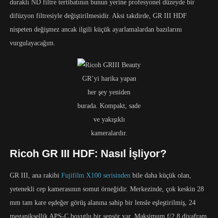
duraklı ND filtre tertibatının bunun yerine profesyonel düzeyde bir
difüzyon filtresiyle değiştirilmesidir. Aksi takdirde, GR III HDF
nispeten değişmez ancak ilgili küçük ayarlamalardan bazılarını
vurgulayacağım.
GR’yi harika yapan
her şey yeniden
burada. Kompakt, sade
ve yakışıklı
kameralardır.
Ricoh GR III HDF: Nasıl İşliyor?
GR III, ana rakibi
Fujifilm X100 serisinden
bile daha küçük olan,
yetenekli cep kamerasının somut örneğidir. Merkezinde, çok keskin 28
mm tam kare eşdeğer görüş alanına sahip bir lensle eşleştirilmiş, 24
megapiksellik APS-C boyutlu bir sensör var. Maksimum f/2,8 diyafram