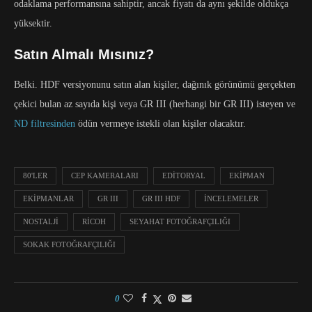
odaklama performansına sahiptir, ancak fiyatı da aynı şekilde oldukça
yüksektir.
Satın Almalı Mısınız?
Belki. HDF versiyonunu satın alan kişiler, dağınık görünümü gerçekten
çekici bulan az sayıda kişi veya GR III (herhangi bir GR III) isteyen ve
ND filtresinden
ödün vermeye istekli olan kişiler olacaktır.
80'LER
CEP KAMERALARI
EDITORYAL
EKIPMAN
EKIPMANLAR
GR III
GR III HDF
INCELEMELER
NOSTALJI
RICOH
SEYAHAT FOTOĞRAFÇILIĞI
SOKAK FOTOĞRAFÇILIĞI
0