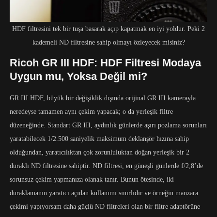
HDF filtresini tek bir tuşa basarak açıp kapatmak en iyi yoldur. Peki 2
kademeli ND filtresine sahip olmayı özleyecek misiniz?
Ricoh GR III HDF: HDF Filtresi Modaya
Uygun mu, Yoksa Değil mi?
GR III HDF, büyük bir değişiklik dışında orijinal GR III kamerayla
neredeyse tamamen aynı çekim yapacak; o da yerleşik filtre
düzeneğinde. Standart GR III, aydınlık günlerde aşırı pozlama sorunları
yaratabilecek 1/2.500 saniyelik maksimum deklanşör hızına sahip
olduğundan, yaratıcılıktan çok zorunluluktan doğan yerleşik bir 2
duraklı ND filtresine sahiptir. ND filtresi, en güneşli günlerde f/2,8’de
sorunsuz çekim yapmanıza olanak tanır. Bunun ötesinde, iki
duraklamanın yaratıcı açıdan kullanımı sınırlıdır ve örneğin manzara
çekimi yapıyorsam daha güçlü ND filtreleri olan bir filtre adaptörüne