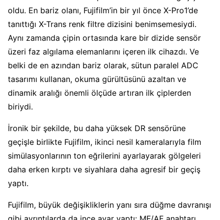
oldu. En bariz olanı, Fujifilm’in bir yıl önce X-Pro1’de
tanıttığı X-Trans renk filtre dizisini benimsemesiydi.
Aynı zamanda çipin ortasında kare bir dizide sensör
üzeri faz algılama elemanlarını içeren ilk cihazdı. Ve
belki de en azından bariz olarak, sütun paralel ADC
tasarımı kullanan, okuma gürültüsünü azaltan ve
dinamik aralığı önemli ölçüde artıran ilk çiplerden
biriydi.
İronik bir şekilde, bu daha yüksek DR sensörüne
geçişle birlikte Fujifilm, ikinci nesil kameralarıyla film
simülasyonlarının ton eğrilerini ayarlayarak gölgeleri
daha erken kırptı ve siyahlara daha agresif bir geçiş
yaptı.
Fujifilm, büyük değişikliklerin yanı sıra düğme davranışı
gibi ayrıntılarda da ince ayar yaptı: MF/AF anahtarı,