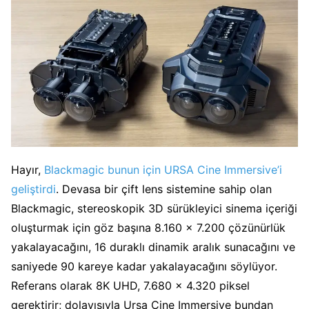
Hayır,
Blackmagic bunun için URSA Cine Immersive’i
geliştirdi
. Devasa bir çift lens sistemine sahip olan
Blackmagic, stereoskopik 3D sürükleyici sinema içeriği
oluşturmak için göz başına 8.160 x 7.200 çözünürlük
yakalayacağını, 16 duraklı dinamik aralık sunacağını ve
saniyede 90 kareye kadar yakalayacağını söylüyor.
Referans olarak 8K UHD, 7.680 x 4.320 piksel
gerektirir; dolayısıyla Ursa Cine Immersive bundan