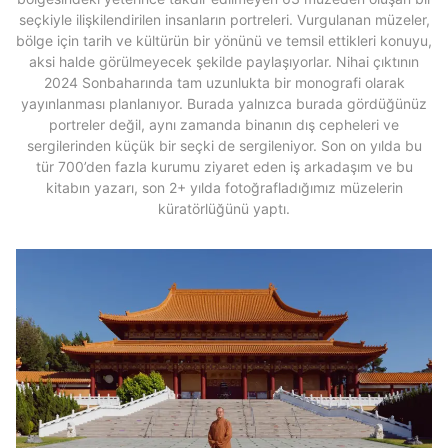
seçkiyle ilişkilendirilen insanların portreleri. Vurgulanan müzeler,
bölge için tarih ve kültürün bir yönünü ve temsil ettikleri konuyu,
aksi halde görülmeyecek şekilde paylaşıyorlar. Nihai çıktının
2024 Sonbaharında tam uzunlukta bir monografi olarak
yayınlanması planlanıyor. Burada yalnızca burada gördüğünüz
portreler değil, aynı zamanda binanın dış cepheleri ve
sergilerinden küçük bir seçki de sergileniyor. Son on yılda bu
tür 700’den fazla kurumu ziyaret eden iş arkadaşım ve bu
kitabın yazarı, son 2+ yılda fotoğrafladığımız müzelerin
küratörlüğünü yaptı.