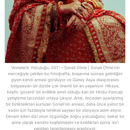
“Annelerin Yolculuğu, 001” – Sonali Ohrie | Sonali Ohrie’nin
merceğiyle çekilen bu fotoğrafta, boşanma sonrası gelinliğini
giyen kendi annesi görülüyor ve Güney Asya diasporasını
belgeleyen bir dizide çok önemli bir an yaşanıyor. Hikaye,
keşfin ‘güvenli’ bir evlilikle sınırlı olduğu katı bir Hindu-Pencap
yetiştirme tarzından ortaya çıkıyor. Artık, önceden ayarlanmış
bir birliktelikten kurtulan Sonali’nin annesi, daha önce yalnız bir
kadın için fazlasıyla tehlikeli sayılan bir dünyaya adım atıyor.
Devam eden dizi onun özgürlüğe doğru yolculuğunu, bekar bir
anne olarak kendini keşfetmesini ve kırıldıktan sonra ‘ev’i
yeniden tanımlamasını araştırıyor.