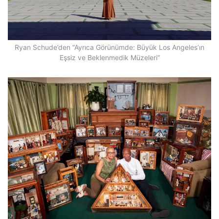
Ryan Schude’den “Ayrıca Görünümde: Büyük Los Angeles’ın
Eşsiz ve Beklenmedik Müzeleri”