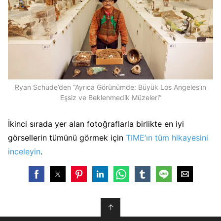
Ryan Schude’den “Ayrıca Görünümde: Büyük Los Angeles’ın
Eşsiz ve Beklenmedik Müzeleri”
İkinci sırada yer alan fotoğraflarla birlikte en iyi
görsellerin tümünü görmek için
TIME’ın tüm hikayesini
inceleyin
.
↑