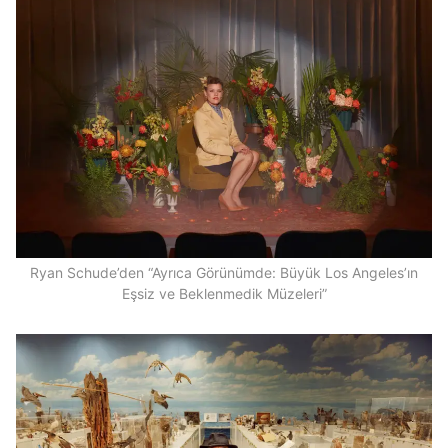
Ryan Schude’den “Ayrıca Görünümde: Büyük Los Angeles’ın
Eşsiz ve Beklenmedik Müzeleri”