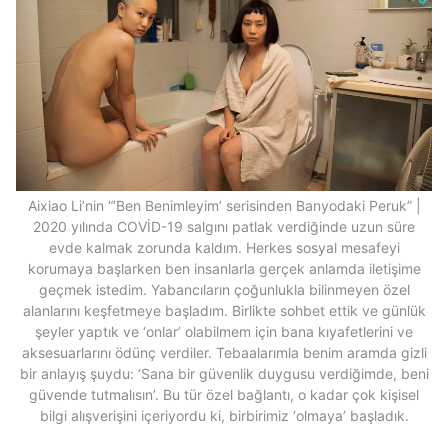
Aixiao Li’nin “’Ben Benimleyim’ serisinden Banyodaki Peruk” |
2020 yılında COVİD-19 salgını patlak verdiğinde uzun süre
evde kalmak zorunda kaldım. Herkes sosyal mesafeyi
korumaya başlarken ben insanlarla gerçek anlamda iletişime
geçmek istedim. Yabancıların çoğunlukla bilinmeyen özel
alanlarını keşfetmeye başladım. Birlikte sohbet ettik ve günlük
şeyler yaptık ve ‘onlar’ olabilmem için bana kıyafetlerini ve
aksesuarlarını ödünç verdiler. Tebaalarımla benim aramda gizli
bir anlayış şuydu: ‘Sana bir güvenlik duygusu verdiğimde, beni
güvende tutmalısın’. Bu tür özel bağlantı, o kadar çok kişisel
bilgi alışverişini içeriyordu ki, birbirimiz ‘olmaya’ başladık.