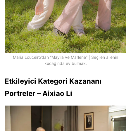
Maria Louceiro’dan “Mayila ve Marlene” | Seçilen ailenin
kucağında ev bulmak.
Etkileyici Kategori Kazananı
Portreler – Aixiao Li