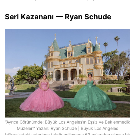
Seri Kazananı — Ryan Schude
“Ayrıca Görünümde: Büyük Los Angeles’ın Eşsiz ve Beklenmedik
Müzeleri” Yazan: Ryan Schude | Büyük Los Angeles
bölgesindeki yeterince takdir edilmeyen 63 müzeden oluşan bir