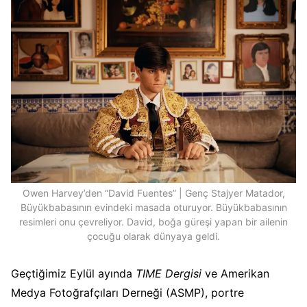
Owen Harvey’den “David Fuentes” | Genç Stajyer Matador,
Büyükbabasının evindeki masada oturuyor. Büyükbabasının
resimleri onu çevreliyor. David, boğa güreşi yapan bir ailenin
çocuğu olarak dünyaya geldi.
Geçtiğimiz Eylül ayında
TIME Dergisi
ve Amerikan
Medya Fotoğrafçıları Derneği (ASMP), portre