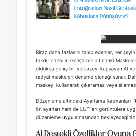
ON1 Restore AI: Eski Aile
Fotoğrafları Nasıl Grotesk
Kâbuslara Dönüşüyor?
Biraz daha fazlasını talep edenler, her şey
takdir edebilir. Geliştirme altındaki Maskel
oldukça geniş bir yelpazeyi kapsayan AI v
radyal maskeleri deneme olanağı sunar. Daha
maskeyi kullanarak çıkaramaz veya silemezs
Düzenleme altındaki Ayarlama Katmanları l
ön ayarları hem de LUT’ları görüntülere uyg
düzenleme uygulamasından bekleyeceğiniz tü
AI Destekli Özellikler Oyuna 