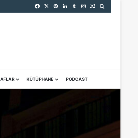
Facebook
X
Pinterest
LinkedIn
Tumblr
Instagram
Rastgele Makale
Arama yap ...
endi
YARDIMCI ARAÇL
RAFLAR
KÜTÜPHANE
PODCAST