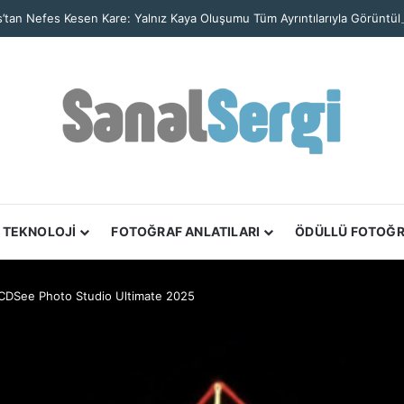
’tan Nefes Kesen Kare: Yalnız Kaya Oluşumu Tüm Ayrıntılarıyla Görüntül
TEKNOLOJİ
FOTOĞRAF ANLATILARI
ÖDÜLLÜ FOTOĞ
CDSee Photo Studio Ultimate 2025