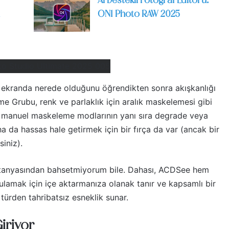
AI Destekli Fotoğraf Editörü:
ON1 Photo RAW 2025
in ekranda nerede olduğunu öğrendikten sonra akışkanlığı
eme Grubu, renk ve parlaklık için aralık maskelemesi gibi
e manuel maskeleme modlarının yanı sıra degrade veya
 da hassas hale getirmek için bir fırça da var (ancak bir
iniz).
itanyasından bahsetmiyorum bile. Dahası, ACDSee hem
ulamak için içe aktarmanıza olanak tanır ve kapsamlı bir
rden tahribatsız esneklik sunar.
Giriyor