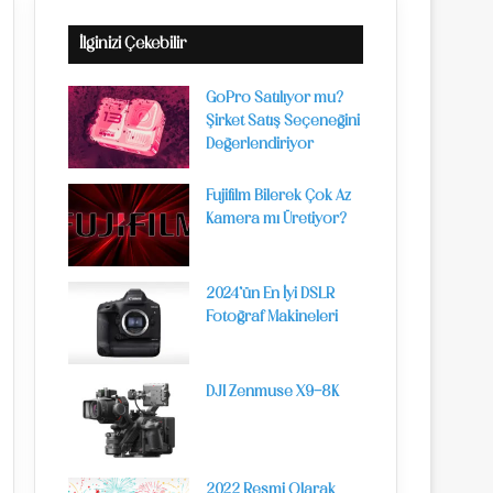
İlginizi Çekebilir
GoPro Satılıyor mu?
Şirket Satış Seçeneğini
Değerlendiriyor
Fujifilm Bilerek Çok Az
Kamera mı Üretiyor?
2024’ün En İyi DSLR
Fotoğraf Makineleri
DJI Zenmuse X9-8K
2022 Resmi Olarak