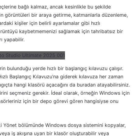
lerine bağlı kalmaz, ancak kesinlikle bu şekilde
için görüntüleri bir araya getirme, katmanlarla düzenleme,
ki kişiler için belirli ayarlamalar gibi hızlı
 görüntüyü kaybetmemenizi sağlamak için tahribatsız bir
 yapabilir.
rin bulunduğu yerde hızlı bir başlangıç ​​kılavuzu çalışır.
Hızlı Başlangıç ​​Kılavuzu’na giderek kılavuza her zaman
angıçta hangi klasörü açacağını da buradan atayabilirsiniz.
rini seçmeniz gerekir. İdeal olarak, örneğin Windows için
sörleriniz için bir depo görevi gören hangisiyse onu
ki Yönet bölümünde Windows dosya sistemini kopyalar,
ya iş akışına uyan bir klasör oluşturabilir veya