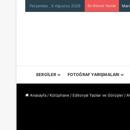
Perşembe , 6 Ağustos 2026
En Güncel Yazılar
Mars
SERGİLER
FOTOĞRAF YARIŞMALARI
Anasayfa
/
Kütüphane
/
Editoryal Yazılar ve Görüşler
/
A