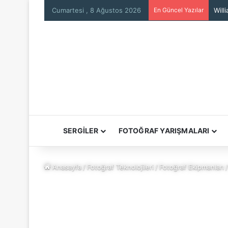
Cumartesi , 8 Ağustos 2026
En Güncel Yazılar
Will
SERGİLER
FOTOĞRAF YARIŞMALARI
Anasayfa
/
Fotoğraf Teknolojileri
/
Fotoğraf Ekipmanları
/