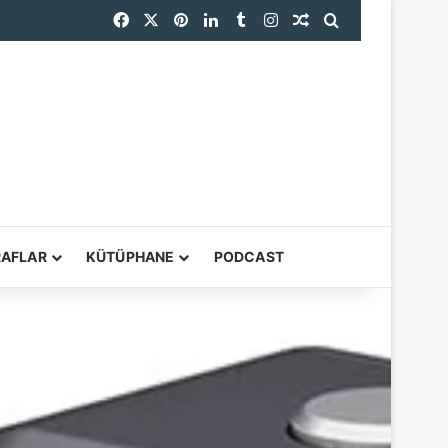
Facebook
X
Pinterest
LinkedIn
Tumblr
Instagram
Rastgele Makale
Arama yap ...
YARDIMCI ARAÇL
RAFLAR
KÜTÜPHANE
PODCAST