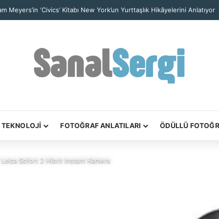
iam Meyers’in ‘Civics’ Kitabı New York’un Yurttaşlık Hikâyelerini Anlatıyor
TEKNOLOJİ
FOTOĞRAF ANLATILARI
ÖDÜLLÜ FOTOĞ
Leica Sofort 2 Hibrit Instant Kamera