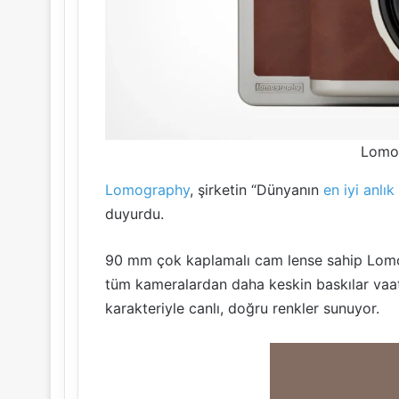
Lomo’
Lomography
, şirketin “Dünyanın
en iyi anlı
duyurdu.
90 mm çok kaplamalı cam lense sahip Lomo’I
tüm kameralardan daha keskin baskılar vaat 
karakteriyle canlı, doğru renkler sunuyor.