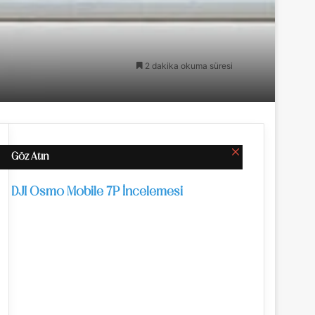
2 dakika okuma süresi
Kapalı
Göz Atın
DJI Osmo Mobile 7P İncelemesi