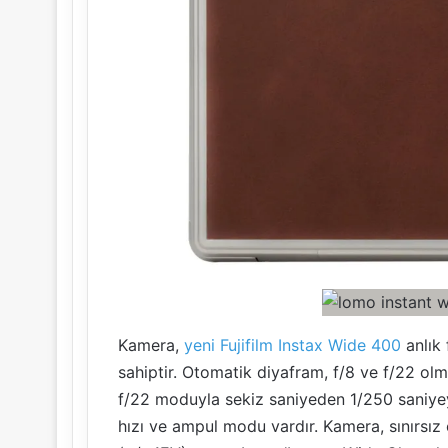
Kamera,
yeni Fujifilm Instax Wide 400
anlık
sahiptir. Otomatik diyafram, f/8 ve f/22 olm
f/22 moduyla sekiz saniyeden 1/250 saniyeye
hızı ve ampul modu vardır. Kamera, sınırsız