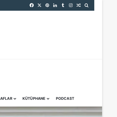
Facebook
X
Pinterest
LinkedIn
Tumblr
Instagram
Rastgele Makale
Arama yap ...
YARDIMCI ARAÇL
RAFLAR
KÜTÜPHANE
PODCAST