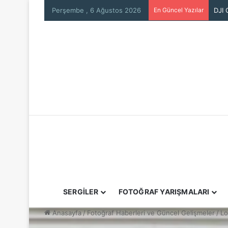
Perşembe , 6 Ağustos 2026
En Güncel Yazılar
DJI 
SERGİLER
FOTOĞRAF YARIŞMALARI
Anasayfa
/
Fotoğraf Haberleri ve Güncel Gelişmeler
/
Lo