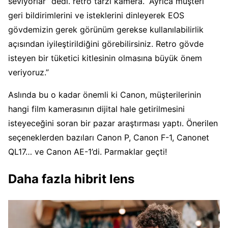
seviyorlar” dedi. retro tarzı kamera. “Ayrıca müşteri
geri bildirimlerini ve isteklerini dinleyerek EOS
gövdemizin gerek görünüm gerekse kullanılabilirlik
açısından iyileştirildiğini görebilirsiniz. Retro gövde
isteyen bir tüketici kitlesinin olmasına büyük önem
veriyoruz.”
Aslında bu o kadar önemli ki Canon, müşterilerinin
hangi film kamerasının dijital hale getirilmesini
isteyeceğini soran bir pazar araştırması yaptı. Önerilen
seçeneklerden bazıları Canon P, Canon F-1, Canonet
QL17… ve Canon AE-1’di. Parmaklar geçti!
Daha fazla hibrit lens