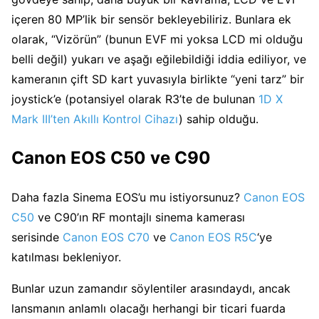
içeren 80 MP’lik bir sensör bekleyebiliriz. Bunlara ek
olarak, “Vizörün” (bunun EVF mi yoksa LCD mi olduğu
belli değil) yukarı ve aşağı eğilebildiği iddia ediliyor, ve
kameranın çift SD kart yuvasıyla birlikte “yeni tarz” bir
joystick’e (potansiyel olarak R3’te de bulunan
1D X
Mark III’ten Akıllı Kontrol Cihazı
) sahip olduğu.
Canon EOS C50 ve C90
Daha fazla Sinema EOS’u mu istiyorsunuz?
Canon EOS
C50
ve C90’ın RF montajlı sinema kamerası
serisinde
Canon EOS C70
ve
Canon EOS R5C
‘ye
katılması bekleniyor.
Bunlar uzun zamandır söylentiler arasındaydı, ancak
lansmanın anlamlı olacağı herhangi bir ticari fuarda