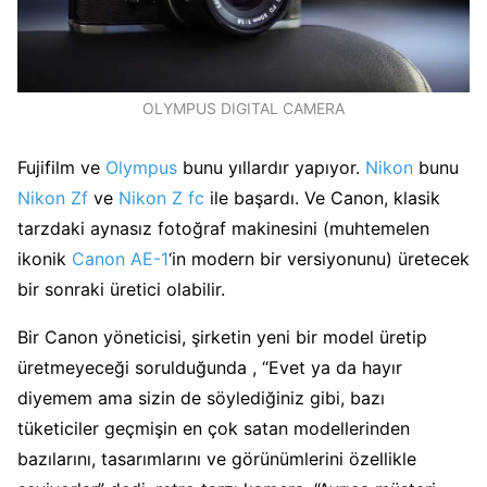
OLYMPUS DIGITAL CAMERA
Fujifilm ve
Olympus
bunu yıllardır yapıyor.
Nikon
bunu
Nikon Zf
ve
Nikon Z fc
ile başardı. Ve Canon, klasik
tarzdaki aynasız fotoğraf makinesini (muhtemelen
ikonik
Canon AE-1
‘in modern bir versiyonunu) üretecek
bir sonraki üretici olabilir.
Bir Canon yöneticisi, şirketin yeni bir model üretip
üretmeyeceği sorulduğunda , “Evet ya da hayır
diyemem ama sizin de söylediğiniz gibi, bazı
tüketiciler geçmişin en çok satan modellerinden
bazılarını, tasarımlarını ve görünümlerini özellikle