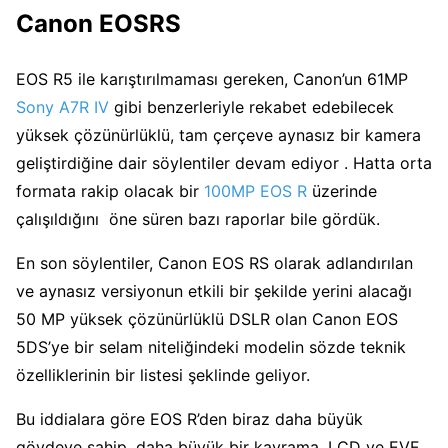
Canon EOSRS
EOS R5 ile karıştırılmaması gereken, Canon’un 61MP
Sony A7R IV
gibi benzerleriyle rekabet edebilecek
yüksek çözünürlüklü, tam çerçeve aynasız bir kamera
geliştirdiğine dair söylentiler devam ediyor . Hatta orta
formata rakip olacak bir
100MP EOS R
üzerinde
çalışıldığını öne süren bazı raporlar bile gördük.
En son söylentiler, Canon EOS RS olarak adlandırılan
ve aynasız versiyonun etkili bir şekilde yerini alacağı
50 MP yüksek çözünürlüklü DSLR olan Canon EOS
5DS’ye bir selam niteliğindeki modelin sözde teknik
özelliklerinin bir listesi şeklinde geliyor.
Bu iddialara göre EOS R’den biraz daha büyük
gövdeye sahip, daha büyük bir kavrama, LCD ve EVF