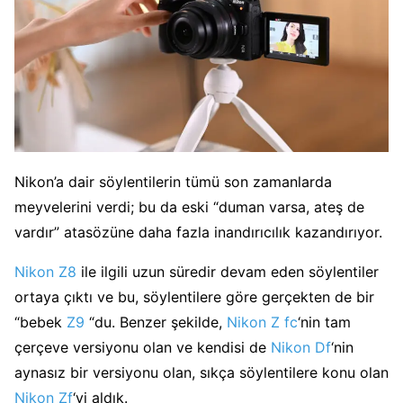
Nikon’a dair söylentilerin tümü son zamanlarda
meyvelerini verdi; bu da eski “duman varsa, ateş de
vardır” atasözüne daha fazla inandırıcılık kazandırıyor.
Nikon Z8
ile ilgili uzun süredir devam eden söylentiler
ortaya çıktı ve bu, söylentilere göre gerçekten de bir
“bebek
Z9
“du. Benzer şekilde,
Nikon Z fc
‘nin tam
çerçeve versiyonu olan ve kendisi de
Nikon Df
‘nin
aynasız bir versiyonu olan, sıkça söylentilere konu olan
Nikon Zf
‘yi aldık.